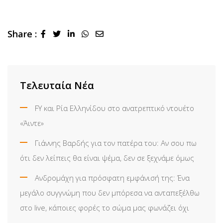
Share :
LinkedIn
Whatsapp
Share
via
Email
Τελευταία Νέα
FY και Ρία Ελληνίδου στο ανατρεπτικό ντουέτο
«Άιντε»
Γιάννης Βαρδής για τον πατέρα του: Αν σου πω
ότι δεν λείπεις θα είναι ψέμα, δεν σε ξεχνάμε όμως
Ανδρομάχη για πρόσφατη εμφάνισή της: Ένα
μεγάλο συγγνώμη που δεν μπόρεσα να ανταπεξέλθω
στο live, κάποιες φορές το σώμα μας φωνάζει όχι