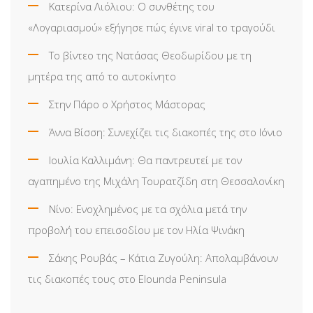
Κατερίνα Λιόλιου: Ο συνθέτης του
«Λογαριασμού» εξήγησε πώς έγινε viral το τραγούδι
Το βίντεο της Νατάσας Θεοδωρίδου με τη
μητέρα της από το αυτοκίνητο
Στην Πάρο ο Χρήστος Μάστορας
Άννα Βίσση: Συνεχίζει τις διακοπές της στο Ιόνιο
Ιουλία Καλλιμάνη: Θα παντρευτεί με τον
αγαπημένο της Μιχάλη Τουρατζίδη στη Θεσσαλονίκη
Νίνο: Ενοχλημένος με τα σχόλια μετά την
προβολή του επεισοδίου με τον Ηλία Ψινάκη
Σάκης Ρουβάς – Κάτια Ζυγούλη: Απολαμβάνουν
τις διακοπές τους στο Elounda Peninsula