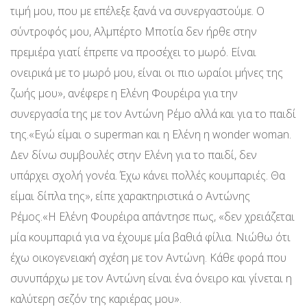
τιμή μου, που με επέλεξε ξανά να συνεργαστούμε. Ο
σύντροφός μου, Αλμπέρτο Μποτία δεν ήρθε στην
πρεμιέρα γιατί έπρεπε να προσέχει το μωρό. Είναι
ονειρικά με το μωρό μου, είναι οι πιο ωραίοι μήνες της
ζωής μου», ανέφερε η Ελένη Φουρέιρα για την
συνεργασία της με τον Αντώνη Ρέμο αλλά και για το παιδί
της.«Εγώ είμαι ο superman και η Ελένη η wonder woman.
Δεν δίνω συμβουλές στην Ελένη για το παιδί, δεν
υπάρχει σχολή γονέα. Έχω κάνει πολλές κουμπαριές. Θα
είμαι δίπλα της», είπε χαρακτηριστικά ο Αντώνης
Ρέμος.«Η Ελένη Φουρέιρα απάντησε πως, «δεν χρειάζεται
μία κουμπαριά για να έχουμε μία βαθιά φίλια. Νιώθω ότι
έχω οικογενειακή σχέση με τον Αντώνη. Κάθε φορά που
συνυπάρχω με τον Αντώνη είναι ένα όνειρο και γίνεται η
καλύτερη σεζόν της καριέρας μου».