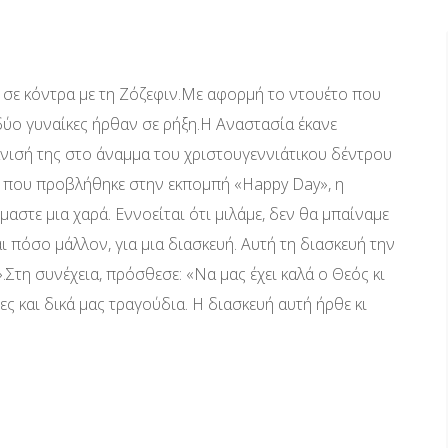
 σε κόντρα με τη Ζόζεφιν.Με αφορμή το ντουέτο που
ύο γυναίκες ήρθαν σε ρήξη.Η Αναστασία έκανε
φάνισή της στο άναμμα του χριστουγεννιάτικου δέντρου
που προβλήθηκε στην εκπομπή «Happy Day», η
ίμαστε μια χαρά. Εννοείται ότι μιλάμε, δεν θα μπαίναμε
ι πόσο μάλλον, για μια διασκευή. Αυτή τη διασκευή την
».Στη συνέχεια, πρόσθεσε: «Να μας έχει καλά ο Θεός κι
ες και δικά μας τραγούδια. Η διασκευή αυτή ήρθε κι