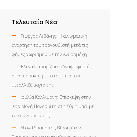
Τελευταία Νέα
Γιώργος Λιβάνης: Η αινιγματική
ανάρτηση του τραγουδιστή μετά τις
φήμες χωρισμού με την Ανδρομάχη
Έλενα Παπαρίζου: «Άναψε φωτιές»
στην παραλία με το εντυπωσιακό,
μεταλλιζέ μαγιό της
Ιουλία Καλλιμάνη: Επίσκεψη στην
Ιερά Μονή Πανορμίτη στη Σύμη μαζί με
τον σύντροφό της
Η αντίδραση της Βίσση όταν
θαυμάστρια την αναγνώρισε σε γιοτ στο