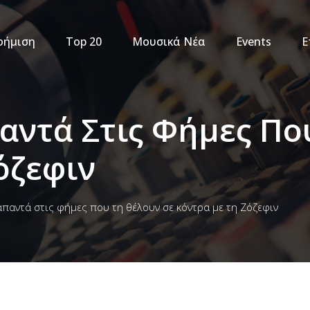
φήμιση
Top 20
Μουσικά Νέα
Events
Ε
αντά Στις Φήμες Πο
όζεφιν
παντά στις φήμες που τη θέλουν σε κόντρα με τη Ζόζεφιν