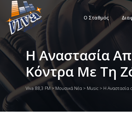
Ο Σταθμός
Δια
Η Αναστασία Απ
Κόντρα Με Τη Ζ
Viva 88,3 FM
>
Μουσικά Νέα
>
Music
>
Η Αναστασία α