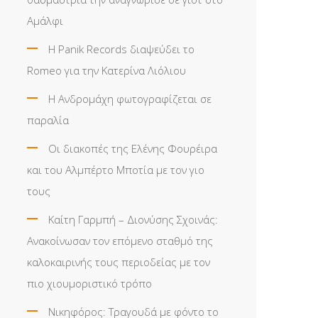
Αμάλφι
Η Panik Records διαψεύδει το
Romeo για την Κατερίνα Λιόλιου
Η Ανδρομάχη φωτογραφίζεται σε
παραλία
Οι διακοπές της Ελένης Φουρέιρα
και του Αλμπέρτο Μποτία με τον γιο
τους
Καίτη Γαρμπή – Διονύσης Σχοινάς:
Ανακοίνωσαν τον επόμενο σταθμό της
καλοκαιρινής τους περιοδείας με τον
πιο χιουμοριστικό τρόπο
Νικηφόρος: Τραγουδά με φόντο το