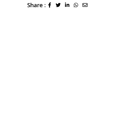
Share :
LinkedIn
Whatsapp
Share
via
Email