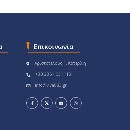
α
Επικοινωνία
Αριστοτέλους 1, Κατερίνη
+30 2351 031113
info@viva883.gr