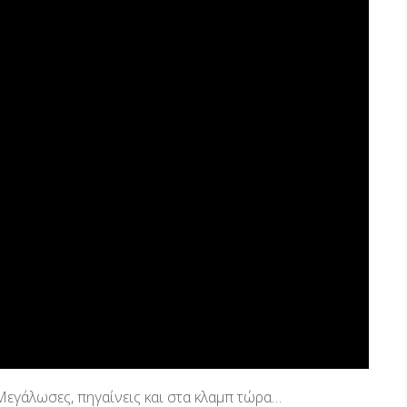
«Μεγάλωσες, πηγαίνεις και στα κλαμπ τώρα…