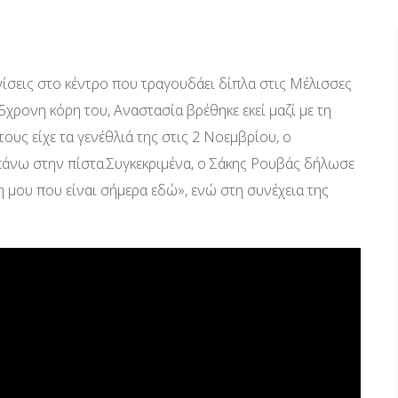
νίσεις στο κέντρο που τραγουδάει δίπλα στις Μέλισσες
χρονη κόρη του, Αναστασία βρέθηκε εκεί μαζί με τη
ους είχε τα γενέθλιά της στις 2 Νοεμβρίου, ο
 πάνω στην πίστα.Συγκεκριμένα, ο Σάκης Ρουβάς δήλωσε
 μου που είναι σήμερα εδώ», ενώ στη συνέχεια της