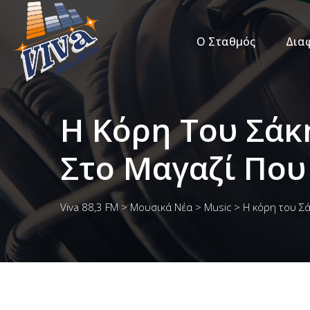
Ο Σταθμός
Δια
Η Κόρη Του Σάκ
Στο Μαγαζί Που
Viva 88,3 FM
>
Μουσικά Νέα
>
Music
>
Η κόρη του Σά