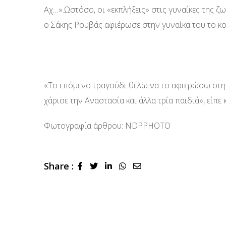
Αχ…».Ωστόσο, οι «εκπλήξεις» στις γυναίκες της ζω
ο Σάκης Ρουβάς αφιέρωσε στην γυναίκα του το κομ
«Το επόμενο τραγούδι θέλω να το αφιερώσω στη γυ
χάρισε την Αναστασία και άλλα τρία παιδιά», είπε 
Φωτογραφία άρθρου: NDPPHOTO
Share :
LinkedIn
Whatsapp
Share
via
Email