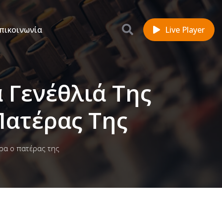
πικοινωνία
Live Player
 Γενέθλιά Της
Πατέρας Της
έρα ο πατέρας της