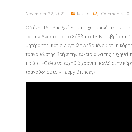
November 22, 2023
Music
Comments :
0
Ο Σάκης Ρουβάς ξεκίνησε τις χειμερινές του εμφα
και την Αναστασία.Το Σάββατο 18 Νοεμβρίου, η 15
μητέρα της, Κάτια Ζυγούλη.Δεδομένου ότι η κόρη τ
τραγουδιστής βρήκε την ευκαιρία να της ευχηθεί
πρώτα: «Θέλω να ευχηθώ χρόνια πολλά στην κόρη
τραγούδησε το «Happy Birthday».