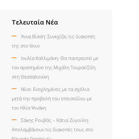
Τελευταία Νέα
Άννα Βίσση: Συνεχίζει τις διακοπές
της στο Ιόνιο
Ιουλία Καλλιμάνη: Θα παντρευτεί με
τον αγαπημένο της Μιχάλη Τουρατζίδη
στη Θεσσαλονίκη
Νίνο: Ενοχλημένος με τα σχόλια
μετά την προβολή του επεισοδίου με
τον Ηλία Ψινάκη
Σάκης Ρουβάς – Κάτια Ζυγούλη:
Απολαμβάνουν τις διακοπές τους στο
Elounda Peninsula