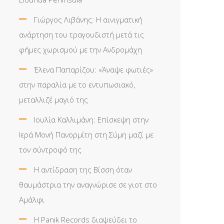
Γιώργος Λιβάνης: Η αινιγματική
ανάρτηση του τραγουδιστή μετά τις
φήμες χωρισμού με την Ανδρομάχη
Έλενα Παπαρίζου: «Άναψε φωτιές»
στην παραλία με το εντυπωσιακό,
μεταλλιζέ μαγιό της
Ιουλία Καλλιμάνη: Επίσκεψη στην
Ιερά Μονή Πανορμίτη στη Σύμη μαζί με
τον σύντροφό της
Η αντίδραση της Βίσση όταν
θαυμάστρια την αναγνώρισε σε γιοτ στο
Αμάλφι
Η Panik Records διαψεύδει το