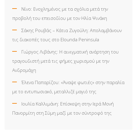
Νίνο: Ενοχλημένος με τα σχόλια μετά την
προβολή του επεισοδίου με τον Ηλία Ψινάκη
Σάκης Ρουβάς – Κάτια Ζυγούλη: Απολαμβάνουν
τις διακοπές τους στο Elounda Peninsula
Γιώργος Λιβάνης: Η αινιγματική ανάρτηση του
τραγουδιστή μετά τις φήμες χωρισμού με την
Ανδρομάχη
Έλενα Παπαρίζου: «Άναψε φωτιές» στην παραλία
με το εντυπωσιακό, μεταλλιζέ μαγιό της
Ιουλία Καλλιμάνη: Επίσκεψη στην Ιερά Μονή
Πανορμίτη στη Σύμη μαζί με τον σύντροφό της