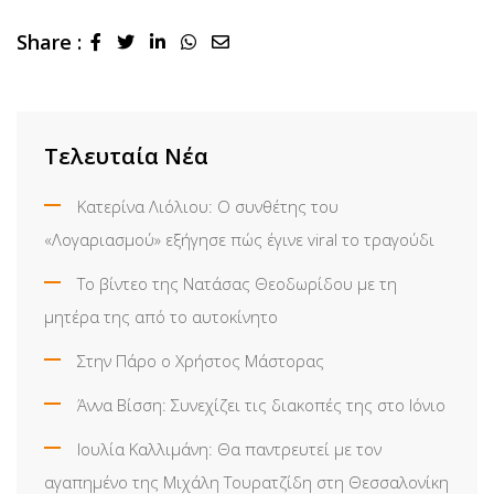
Share :
LinkedIn
Whatsapp
Share
via
Email
Τελευταία Νέα
Κατερίνα Λιόλιου: Ο συνθέτης του
«Λογαριασμού» εξήγησε πώς έγινε viral το τραγούδι
Το βίντεο της Νατάσας Θεοδωρίδου με τη
μητέρα της από το αυτοκίνητο
Στην Πάρο ο Χρήστος Μάστορας
Άννα Βίσση: Συνεχίζει τις διακοπές της στο Ιόνιο
Ιουλία Καλλιμάνη: Θα παντρευτεί με τον
αγαπημένο της Μιχάλη Τουρατζίδη στη Θεσσαλονίκη