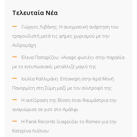
Τελευταία Νέα
Γιώργος Λιβάνης: Η αινιγματική ανάρτηση του
τραγουδιστή μετά τις φήμες χωρισμού με την
Ανδρομάχη
Έλενα Παπαρίζου: «Άναψε φωτιές» στην παραλία
με το εντυπωσιακό, μεταλλιζέ μαγιό της
Ιουλία Καλλιμάνη: Επίσκεψη στην Ιερά Μονή
Πανορμίτη στη Σύμη μαζί με τον σύντροφό της
Η αντίδραση της Βίσση όταν θαυμάστρια την
αναγνώρισε σε γιοτ στο Αμάλφι
Η Panik Records διαψεύδει το Romeo για την
Κατερίνα Λιόλιου