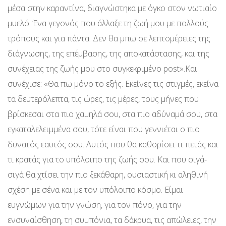
μέσα στην καραντίνα, διαγνώστηκα με όγκο στον νωτιαίο
μυελό. Ένα γεγονός που άλλαξε τη ζωή μου με πολλούς
τρόπους και για πάντα. Δεν θα μπω σε λεπτομέρειες της
διάγνωσης, της επέμβασης, της αποκατάστασης, και της
συνέχειας της ζωής μου στο συγκεκριμένο post».Και
συνέχισε: «Θα πω μόνο το εξής. Εκείνες τις στιγμές, εκείνα
τα δευτερόλεπτα, τις ώρες, τις μέρες, τους μήνες που
βρίσκεσαι στα πιο χαμηλά σου, στα πιο αδύναμά σου, στα
εγκαταλελειμμένα σου, τότε είναι που γεννιέται ο πιο
δυνατός εαυτός σου. Αυτός που θα καθορίσει τι πετάς και
τι κρατάς για το υπόλοιπο της ζωής σου. Και που σιγά-
σιγά θα χτίσει την πιο ξεκάθαρη, ουσιαστική κι αληθινή
σχέση με σένα και με τον υπόλοιπο κόσμο. Είμαι
ευγνώμων για την γνώση, για τον πόνο, για την
ενσυναίσθηση, τη συμπόνια, τα δάκρυα, τις απώλειες, την