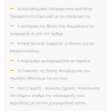
Ιουλία Καλλιμάνη: Επίσκεψη στην Ιερά Μονή
Πανορμίτη στη Σύμη μαζί με τον σύντροφό της
Η αντίδραση της Βίσση όταν θαυμάστρια την
αναγνώρισε σε γιοτ στο Αμάλφι
Η Panik Records διαψεύδει το Romeo για την
Κατερίνα Λιόλιου
Η Ανδρομάχη φωτογραφίζεται σε παραλία
Οι διακοπές της Ελένης Φουρέιρα και του
Αλμπέρτο Μποτία με τον γιο τους
Καίτη Γαρμπή – Διονύσης Σχοινάς: Ανακοίνωσαν
τον επόμενο σταθμό της καλοκαιρινής τους
περιοδείας με τον πιο χιουμοριστικό τρόπο