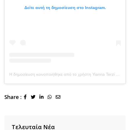
Δείτε αυτή τη δημοσίευση στο Instagram.
Η δημοσίευση κοινοποιήθηκε από το χρήστη Yianna Terzi (@yiannaterzi)
Share :
LinkedIn
Whatsapp
Share
via
Email
Τελευταία Νέα