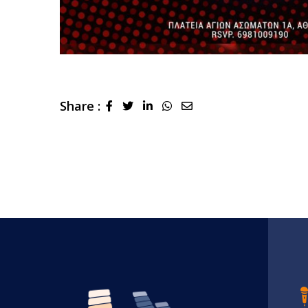
Share :
LinkedIn
Whatsapp
Share
via
Email