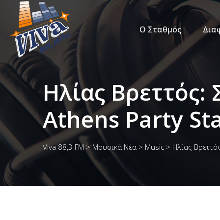
Ο Σταθμός
Δια
Ηλίας Βρεττός:
Athens Party S
Viva 88,3 FM
>
Μουσικά Νέα
>
Music
>
Ηλίας Βρεττός