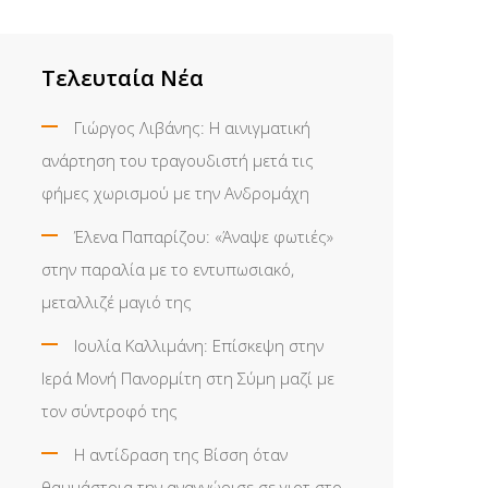
Τελευταία Νέα
Γιώργος Λιβάνης: Η αινιγματική
ανάρτηση του τραγουδιστή μετά τις
φήμες χωρισμού με την Ανδρομάχη
Έλενα Παπαρίζου: «Άναψε φωτιές»
στην παραλία με το εντυπωσιακό,
μεταλλιζέ μαγιό της
Ιουλία Καλλιμάνη: Επίσκεψη στην
Ιερά Μονή Πανορμίτη στη Σύμη μαζί με
τον σύντροφό της
Η αντίδραση της Βίσση όταν
θαυμάστρια την αναγνώρισε σε γιοτ στο