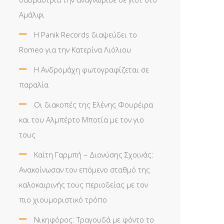
Αμάλφι
Η Panik Records διαψεύδει το
Romeo για την Κατερίνα Λιόλιου
Η Ανδρομάχη φωτογραφίζεται σε
παραλία
Οι διακοπές της Ελένης Φουρέιρα
και του Αλμπέρτο Μποτία με τον γιο
τους
Καίτη Γαρμπή – Διονύσης Σχοινάς:
Ανακοίνωσαν τον επόμενο σταθμό της
καλοκαιρινής τους περιοδείας με τον
πιο χιουμοριστικό τρόπο
Νικηφόρος: Τραγουδά με φόντο το