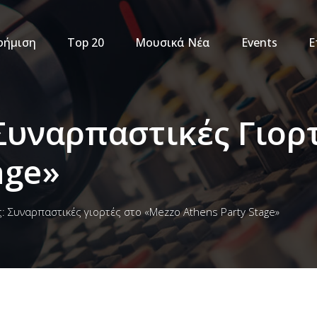
φήμιση
Top 20
Μουσικά Νέα
Events
Ε
 Συναρπαστικές Γιορ
tage»
: Συναρπαστικές γιορτές στο «Mezzo Athens Party Stage»