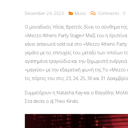
December 24, 2023
Music
Comments :
0
Ο μοναδικός Ηλίας Βρεττός δίνει το σύνθημα της
«Mezzo Athens Party Stage»! Μαζί του η Χριστίνα
κάνει απανωτά sold out στο «Mezzo Athens Part
γεμάτο με τις επιτυχίες του, μεταξύ των οποίων 
αγαπημένα τραγούδια και την ξεχωριστή ενέργειά 
«μαγεύει» με την εξαιρετική φωνή της.Το «Mezzo A
τις πόρτες του στις 23, 24, 25, 30 και 31 Δεκεμβρί
Συμμετέχουν η Natasha Kay και ο Βαγγέλης Μολές
Στα decks ο dj Theo Kindis.