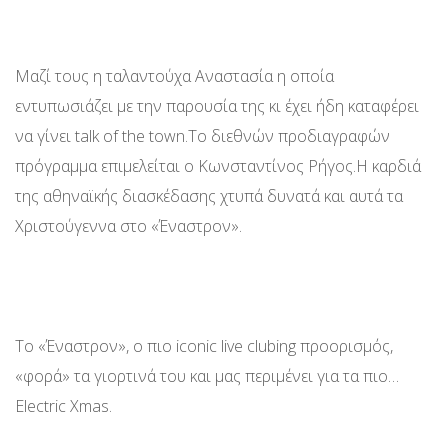
Μαζί τους η ταλαντούχα Αναστασία η οποία
εντυπωσιάζει με την παρουσία της κι έχει ήδη καταφέρει
να γίνει talk of the town.Το διεθνών προδιαγραφών
πρόγραμμα επιμελείται ο Κωνσταντίνος Ρήγος.Η καρδιά
της αθηναϊκής διασκέδασης χτυπά δυνατά και αυτά τα
Χριστούγεννα στο «Έναστρον».
Το «Έναστρον», ο πιο iconic live clubing προορισμός,
«φορά» τα γιορτινά του και μας περιμένει για τα πιο…
Electric Χmas.