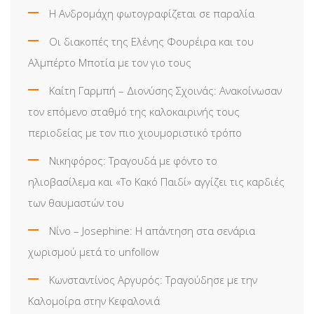
Η Ανδρομάχη φωτογραφίζεται σε παραλία
Οι διακοπές της Ελένης Φουρέιρα και του
Αλμπέρτο Μποτία με τον γιο τους
Καίτη Γαρμπή – Διονύσης Σχοινάς: Ανακοίνωσαν
τον επόμενο σταθμό της καλοκαιρινής τους
περιοδείας με τον πιο χιουμοριστικό τρόπο
Νικηφόρος: Τραγουδά με φόντο το
ηλιοβασίλεμα και «Το Κακό Παιδί» αγγίζει τις καρδιές
των θαυμαστών του
Νίνο – Josephine: Η απάντηση στα σενάρια
χωρισμού μετά το unfollow
Κωνσταντίνος Αργυρός: Τραγούδησε με την
Καλομοίρα στην Κεφαλονιά