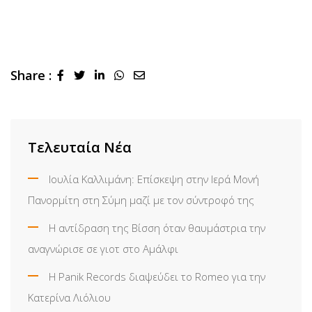
Share :
LinkedIn
Whatsapp
Share
via
Email
Τελευταία Νέα
Ιουλία Καλλιμάνη: Επίσκεψη στην Ιερά Μονή
Πανορμίτη στη Σύμη μαζί με τον σύντροφό της
Η αντίδραση της Βίσση όταν θαυμάστρια την
αναγνώρισε σε γιοτ στο Αμάλφι
Η Panik Records διαψεύδει το Romeo για την
Κατερίνα Λιόλιου