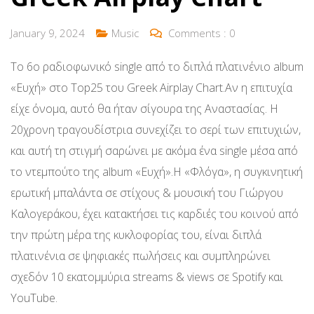
January 9, 2024
Music
Comments :
0
Το 6ο ραδιοφωνικό single από το διπλά πλατινένιο album
«Ευχή» στο Top25 του Greek Airplay Chart.Αν η επιτυχία
είχε όνομα, αυτό θα ήταν σίγουρα της Αναστασίας. Η
20χρονη τραγουδίστρια συνεχίζει το σερί των επιτυχιών,
και αυτή τη στιγμή σαρώνει με ακόμα ένα single μέσα από
το ντεμπούτο της album «Ευχή».Η «Φλόγα», η συγκινητική
ερωτική μπαλάντα σε στίχους & μουσική του Γιώργου
Καλογεράκου, έχει κατακτήσει τις καρδιές του κοινού από
την πρώτη μέρα της κυκλοφορίας του, είναι διπλά
πλατινένια σε ψηφιακές πωλήσεις και συμπληρώνει
σχεδόν 10 εκατομμύρια streams & views σε Spotify και
YouTube.