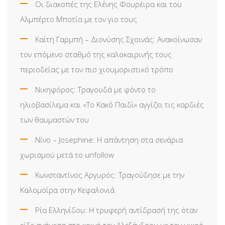
Οι διακοπές της Ελένης Φουρέιρα και του
Αλμπέρτο Μποτία με τον γιο τους
Καίτη Γαρμπή – Διονύσης Σχοινάς: Ανακοίνωσαν
τον επόμενο σταθμό της καλοκαιρινής τους
περιοδείας με τον πιο χιουμοριστικό τρόπο
Νικηφόρος: Τραγουδά με φόντο το
ηλιοβασίλεμα και «Το Κακό Παιδί» αγγίζει τις καρδιές
των θαυμαστών του
Νίνο – Josephine: Η απάντηση στα σενάρια
χωρισμού μετά το unfollow
Κωνσταντίνος Αργυρός: Τραγούδησε με την
Καλομοίρα στην Κεφαλονιά
Ρία Ελληνίδου: H τρυφερή αντίδρασή της όταν
είδε ανάμεσα στο κοινό τον Αλεξάνδρου με τον μικρό