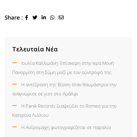
Share :
LinkedIn
Whatsapp
Share
via
Email
Τελευταία Νέα
Ιουλία Καλλιμάνη: Επίσκεψη στην Ιερά Μονή
Πανορμίτη στη Σύμη μαζί με τον σύντροφό της
Η αντίδραση της Βίσση όταν θαυμάστρια την
αναγνώρισε σε γιοτ στο Αμάλφι
Η Panik Records διαψεύδει το Romeo για την
Κατερίνα Λιόλιου
Η Ανδρομάχη φωτογραφίζεται σε παραλία