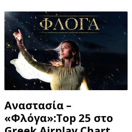
Αναστασία –
«Φλόγα»:Top 25 στο
Greek Airplay Chart