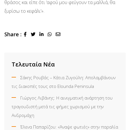
θράσος και είπε ότι ‘αφού μου φεύγουν τα μαλλιά, θα
ξυρίσω το κεφάλι’».
Share :
LinkedIn
Whatsapp
Share
via
Email
Τελευταία Νέα
Σάκης Ρουβάς – Κάτια Ζυγούλη: Απολαμβάνουν
τις διακοπές τους στο Elounda Peninsula
Γιώργος Λιβάνης: Η αινιγματική ανάρτηση του
τραγουδιστή μετά τις φήμες χωρισμού με την
Ανδρομάχη
Έλενα Παπαρίζου: «Άναψε φωτιές» στην παραλία