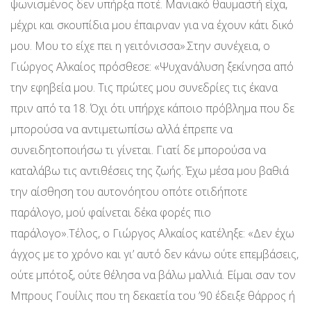
ψωνισμένος δεν υπήρξα ποτέ. Μανιακό θαυμαστή είχα,
μέχρι και σκουπίδια μου έπαιρναν για να έχουν κάτι δικό
μου. Μου το είχε πει η γειτόνισσα».Στην συνέχεια, ο
Γιώργος Αλκαίος πρόσθεσε: «Ψυχανάλυση ξεκίνησα από
την εφηβεία μου. Τις πρώτες μου συνεδρίες τις έκανα
πριν από τα 18. Όχι ότι υπήρχε κάποιο πρόβλημα που δε
μπορούσα να αντιμετωπίσω αλλά έπρεπε να
συνειδητοποιήσω τι γίνεται. Γιατί δε μπορούσα να
καταλάβω τις αντιθέσεις της ζωής. Έχω μέσα μου βαθιά
την αίσθηση του αυτονόητου οπότε οτιδήποτε
παράλογο, μού φαίνεται δέκα φορές πιο
παράλογο».Τέλος, ο Γιώργος Αλκαίος κατέληξε: «Δεν έχω
άγχος με το χρόνο και γι’ αυτό δεν κάνω ούτε επεμβάσεις,
ούτε μπότοξ, ούτε θέλησα να βάλω μαλλιά. Είμαι σαν τον
Μπρους Γουίλις που τη δεκαετία του ’90 έδειξε θάρρος ή