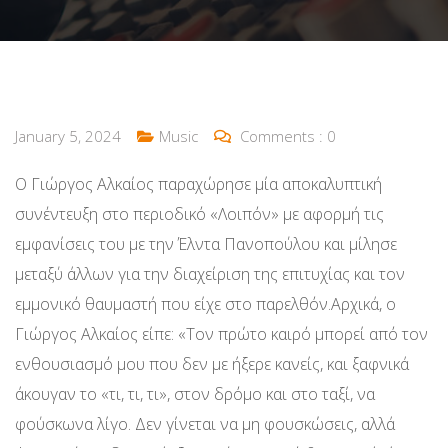
January 5, 2024
Music
Comments :
0
Ο Γιώργος Αλκαίος παραχώρησε μία αποκαλυπτική
συνέντευξη στο περιοδικό «Λοιπόν» με αφορμή τις
εμφανίσεις του με την Έλντα Πανοπούλου και μίλησε
μεταξύ άλλων για την διαχείριση της επιτυχίας και τον
εμμονικό θαυμαστή που είχε στο παρελθόν.Αρχικά, ο
Γιώργος Αλκαίος είπε: «Τον πρώτο καιρό μπορεί από τον
ενθουσιασμό μου που δεν με ήξερε κανείς, και ξαφνικά
άκουγαν το «τι, τι, τι», στον δρόμο και στο ταξί, να
φούσκωνα λίγο. Δεν γίνεται να μη φουσκώσεις, αλλά