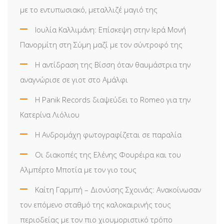
με το εντυπωσιακό, μεταλλιζέ μαγιό της
Ιουλία Καλλιμάνη: Επίσκεψη στην Ιερά Μονή
Πανορμίτη στη Σύμη μαζί με τον σύντροφό της
Η αντίδραση της Βίσση όταν θαυμάστρια την
αναγνώρισε σε γιοτ στο Αμάλφι
Η Panik Records διαψεύδει το Romeo για την
Κατερίνα Λιόλιου
Η Ανδρομάχη φωτογραφίζεται σε παραλία
Οι διακοπές της Ελένης Φουρέιρα και του
Αλμπέρτο Μποτία με τον γιο τους
Καίτη Γαρμπή – Διονύσης Σχοινάς: Ανακοίνωσαν
τον επόμενο σταθμό της καλοκαιρινής τους
περιοδείας με τον πιο χιουμοριστικό τρόπο