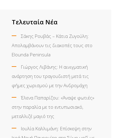
Τελευταία Νέα
Σάκης Ρουβάς – Κάτια Ζυγούλη:
Απολαμβάνουν τις διακοπές τους στο
Elounda Peninsula
Γιώργος Λιβάνης: Η αινιγματική
ανάρτηση του τραγουδιστή μετά τις
φήμες χωρισμού με την Ανδρομάχη
Έλενα Παπαρίζου: «Άναψε φωτιές»
στην παραλία με το εντυπωσιακό,
μεταλλιζέ μαγιό της
Ιουλία Καλλιμάνη: Επίσκεψη στην
Ιερά Μονή Πανορμίτη στη Σύμη μαζί με