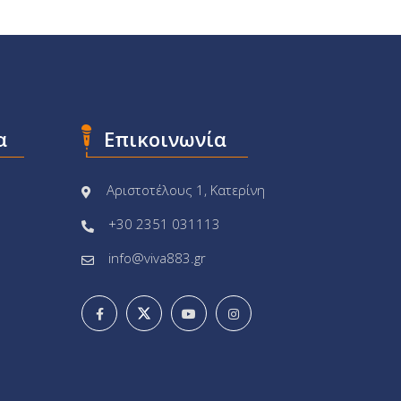
α
Επικοινωνία
Αριστοτέλους 1, Κατερίνη
+30 2351 031113
info@viva883.gr