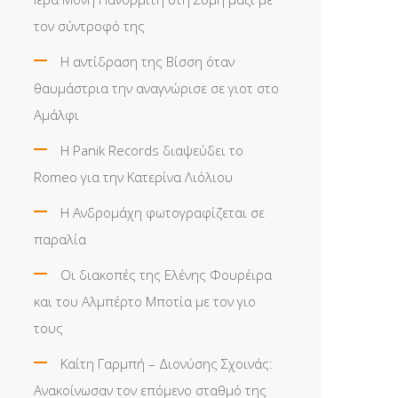
τον σύντροφό της
Η αντίδραση της Βίσση όταν
θαυμάστρια την αναγνώρισε σε γιοτ στο
Αμάλφι
Η Panik Records διαψεύδει το
Romeo για την Κατερίνα Λιόλιου
Η Ανδρομάχη φωτογραφίζεται σε
παραλία
Οι διακοπές της Ελένης Φουρέιρα
και του Αλμπέρτο Μποτία με τον γιο
τους
Καίτη Γαρμπή – Διονύσης Σχοινάς:
Ανακοίνωσαν τον επόμενο σταθμό της