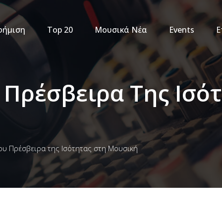
φήμιση
Top 20
Μουσικά Νέα
Events
Ε
 Πρέσβειρα Της Ισό
ίου Πρέσβειρα της Ισότητας στη Μουσική