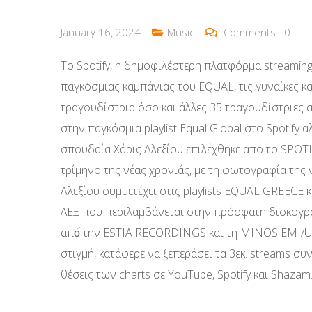
January 16, 2024
Music
Comments :
0
Το Spotify, η δημοφιλέστερη πλατφόρμα streaming
παγκόσμιας καμπάνιας του EQUAL, τις γυναίκες κα
τραγουδίστρια όσο και άλλες 35 τραγουδίστριες 
στην παγκόσμια playlist Equal Global στο Spotify αλ
σπουδαία Χάρις Αλεξίου επιλέχθηκε από το SPOTI
τρίμηνο της νέας χρονιάς, με τη φωτογραφία της
Αλεξίου συμμετέχει στις playlists EQUAL GREECE
ΛΕΞ που περιλαμβάνεται στην πρόσφατη δισκογρ
από́ την ESTIA RECORDINGS και τη MINOS EMI/
στιγμή, κατάφερε να ξεπεράσει τα 3εκ. streams συν
θέσεις των charts σε YouTube, Spotify και Shazam