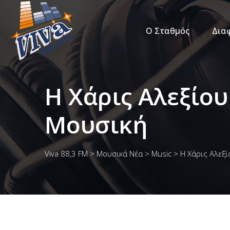
Ο Σταθμός
Δια
Η Χάρις Αλεξίου
Μουσική
Viva 88,3 FM
>
Μουσικά Νέα
>
Music
>
Η Χάρις Αλεξ