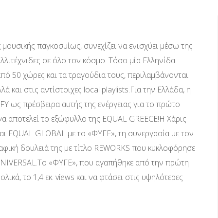
 μουσικής παγκοσμίως, συνεχίζει να ενισχύει μέσω της
λλιτέχνιδες σε όλο τον κόσμο. Τόσο μία Ελληνίδα
από 50 χώρες και τα τραγούδια τους, περιλαμβάνονται
λά και στις αντίστοιχες local playlists.Για την Ελλάδα, η
FY ως πρέσβειρα αυτής της ενέργειας για το πρώτο
 να αποτελεί το εξώφυλλο της EQUAL GREECE!Η Χάρις
 και EQUAL GLOBAL με το «ΦΥΓΕ», τη συνεργασία με τον
αφική δουλειά της με τίτλο REWORKS που κυκλοφόρησε
UNIVERSAL.Το «ΦΥΓΕ», που αγαπήθηκε από την πρώτη
ολικά, το 1,4 εκ. views και να φτάσει στις υψηλότερες
.