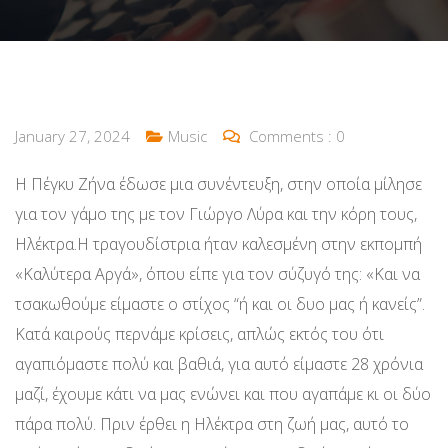
January 27, 2024
Music
Comments :
0
Η Πέγκυ Ζήνα έδωσε μια συνέντευξη, στην οποία μίλησε
για τον γάμο της με τον Γιώργο Λύρα και την κόρη τους,
Ηλέκτρα.Η τραγουδίστρια ήταν καλεσμένη στην εκπομπή
«Καλύτερα Αργά», όπου είπε για τον σύζυγό της: «Και να
τσακωθούμε είμαστε ο στίχος “ή και οι δυο μας ή κανείς”.
Κατά καιρούς περνάμε κρίσεις, απλώς εκτός του ότι
αγαπιόμαστε πολύ και βαθιά, για αυτό είμαστε 28 χρόνια
μαζί, έχουμε κάτι να μας ενώνει και που αγαπάμε κι οι δύο
πάρα πολύ. Πριν έρθει η Ηλέκτρα στη ζωή μας, αυτό το