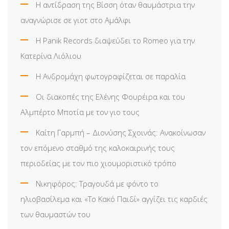
Η αντίδραση της Βίσση όταν θαυμάστρια την
αναγνώρισε σε γιοτ στο Αμάλφι
Η Panik Records διαψεύδει το Romeo για την
Κατερίνα Λιόλιου
Η Ανδρομάχη φωτογραφίζεται σε παραλία
Οι διακοπές της Ελένης Φουρέιρα και του
Αλμπέρτο Μποτία με τον γιο τους
Καίτη Γαρμπή – Διονύσης Σχοινάς: Ανακοίνωσαν
τον επόμενο σταθμό της καλοκαιρινής τους
περιοδείας με τον πιο χιουμοριστικό τρόπο
Νικηφόρος: Τραγουδά με φόντο το
ηλιοβασίλεμα και «Το Κακό Παιδί» αγγίζει τις καρδιές
των θαυμαστών του