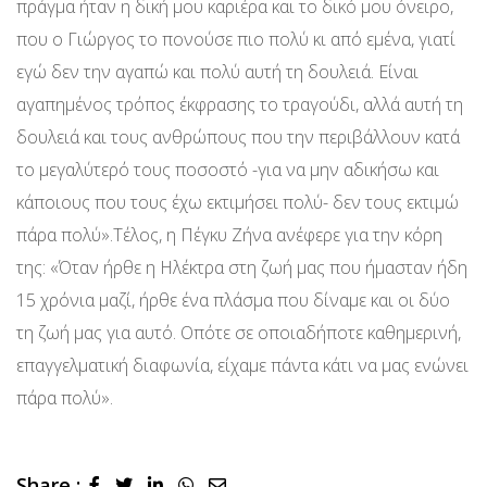
πράγμα ήταν η δική μου καριέρα και το δικό μου όνειρο,
που ο Γιώργος το πονούσε πιο πολύ κι από εμένα, γιατί
εγώ δεν την αγαπώ και πολύ αυτή τη δουλειά. Είναι
αγαπημένος τρόπος έκφρασης το τραγούδι, αλλά αυτή τη
δουλειά και τους ανθρώπους που την περιβάλλουν κατά
το μεγαλύτερό τους ποσοστό -για να μην αδικήσω και
κάποιους που τους έχω εκτιμήσει πολύ- δεν τους εκτιμώ
πάρα πολύ».Τέλος, η Πέγκυ Ζήνα ανέφερε για την κόρη
της: «Όταν ήρθε η Ηλέκτρα στη ζωή μας που ήμασταν ήδη
15 χρόνια μαζί, ήρθε ένα πλάσμα που δίναμε και οι δύο
τη ζωή μας για αυτό. Οπότε σε οποιαδήποτε καθημερινή,
επαγγελματική διαφωνία, είχαμε πάντα κάτι να μας ενώνει
πάρα πολύ».
Share :
LinkedIn
Whatsapp
Share