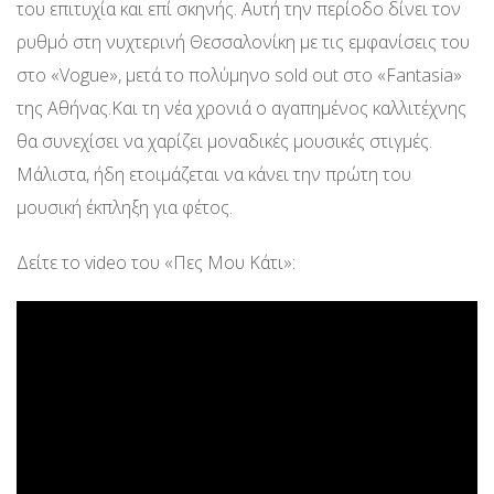
του επιτυχία και επί σκηνής. Αυτή την περίοδο δίνει τον
ρυθμό στη νυχτερινή Θεσσαλονίκη με τις εμφανίσεις του
στο «Vogue», μετά το πολύμηνο sold out στο «Fantasia»
της Αθήνας.Και τη νέα χρονιά ο αγαπημένος καλλιτέχνης
θα συνεχίσει να χαρίζει μοναδικές μουσικές στιγμές.
Μάλιστα, ήδη ετοιμάζεται να κάνει την πρώτη του
μουσική έκπληξη για φέτος.
Δείτε το video του «Πες Μου Κάτι»: