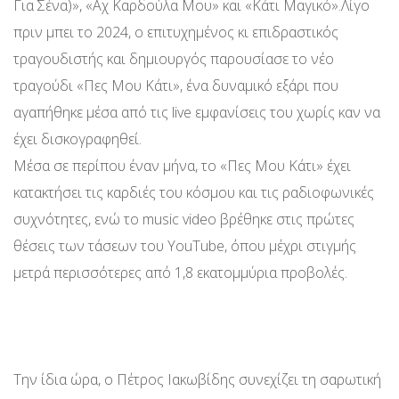
Για Σένα)», «Αχ Καρδούλα Μου» και «Κάτι Μαγικό».Λίγο
πριν μπει το 2024, ο επιτυχημένος κι επιδραστικός
τραγουδιστής και δημιουργός παρουσίασε το νέο
τραγούδι «Πες Μου Κάτι», ένα δυναμικό εξάρι που
αγαπήθηκε μέσα από τις live εμφανίσεις του χωρίς καν να
έχει δισκογραφηθεί.
Μέσα σε περίπου έναν μήνα, το «Πες Μου Κάτι» έχει
κατακτήσει τις καρδιές του κόσμου και τις ραδιοφωνικές
συχνότητες, ενώ το music video βρέθηκε στις πρώτες
θέσεις των τάσεων του YouTube, όπου μέχρι στιγμής
μετρά περισσότερες από 1,8 εκατομμύρια προβολές.
Την ίδια ώρα, ο Πέτρος Ιακωβίδης συνεχίζει τη σαρωτική