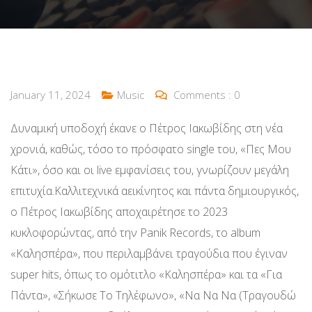
January 11, 2024
Music
Comments :
0
Δυναμική υποδοχή έκανε ο Πέτρος Ιακωβίδης στη νέα
χρονιά, καθώς, τόσο το πρόσφατο single του, «Πες Μου
Κάτι», όσο και οι live εμφανίσεις του, γνωρίζουν μεγάλη
επιτυχία.Καλλιτεχνικά αεικίνητος και πάντα δημιουργικός,
ο Πέτρος Ιακωβίδης αποχαιρέτησε το 2023
κυκλοφορώντας, από την Panik Records, το album
«Καλησπέρα», που περιλαμβάνει τραγούδια που έγιναν
super hits, όπως το ομότιτλο «Καλησπέρα» και τα «Για
Πάντα», «Σήκωσε Το Τηλέφωνο», «Να Να Να (Τραγουδώ