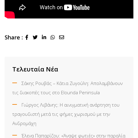
Share :
LinkedIn
Whatsapp
Share
via
Email
Τελευταία Νέα
Σάκης Ρουβάς – Κάτια Ζυγούλη: Απολαμβάνουν
τις διακοπές τους στο Elounda Peninsula
Γιώργος Λιβάνης: Η αινιγματική ανάρτηση του
τραγουδιστή μετά τις φήμες χωρισμού με την
Ανδρομάχη
Έλενα Παπαρίζου: «Άναψε φωτιές» στην παραλία