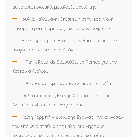
με το εντυπωσιακό, μεταλλιζέ μαγιό της
Ιουλία Καλλιμάνη: Επίσκεψη στην Ιερά Μονή
Πανορμίτη στη Σύμη μαζί με τον σύντροφό της
Η αντίδραση της Βίσση όταν θαυμάστρια την
αναγνώρισε σε γιοτ στο Αμάλφι
Η Panik Records διαψεύδει το Romeo για την
Κατερίνα Λιόλιου
Η Ανδρομάχη φωτογραφίζεται σε παραλία
Οι διακοπές της Ελένης Φουρέιρα και του
Αλμπέρτο Μποτία με τον γιο τους
Καίτη Γαρμπή – Διονύσης Σχοινάς: Ανακοίνωσαν
τον επόμενο σταθμό της καλοκαιρινής τους
περιοδείας με τον πιο χιουμοριστικό τρόπο