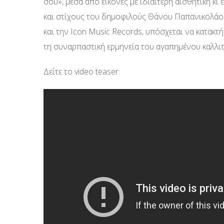
σου», μέσα από εικόνες με ιδιαίτερη αισθητική κ
και στίχους του δημοφιλούς Θάνου Παπανικολάου
και την Icon Music Records, υπόσχεται να κατακτήσ
τη συναρπαστική ερμηνεία του αγαπημένου καλλιτ
Δείτε το video teaser: