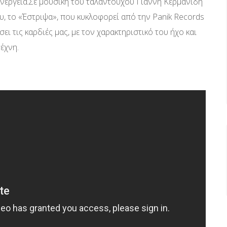
ι ενέργεια.Σε μουσική του ταλαντούχου Γιάννη Κερμανίδη
, το «Έστριψα», που κυκλοφορεί από την Panik Records
ει τις καρδιές μας, με τον χαρακτηριστικό του ήχο και
έχνη.