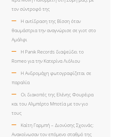
τον σύντροφό της
Η αντίδραση της Βίσση όταν
θαυμάστρια την αναγνώρισε σε γιοτ στο
Αμάλφι
Η Panik Records διαψεύδει το
Romeo για την Κατερίνα Λιόλιου
Η Ανδρομάχη φωτογραφίζεται σε
παραλία
Οι διακοπές της Ελένης Φουρέιρα
και του Αλμπέρτο Μποτία με τον γιο
τους
Καίτη Γαρμπή – Διονύσης Σχοινάς:
Ανακοίνωσαν τον επόμενο σταθμό της