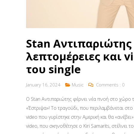
Stan Αντιπαριώτης
λεπτομέρειες και vi
του single
January 16, 2024
Music
Comments :
0
Ο Stan Αντιπαριώτης φέρνει νέα πνοή στο χώρο τη
«Έστριψα»! Το τραγούδι, που περιλαμβάνεται στο
video που γυρίστηκε στην Αμερική και θα «ανέβε
video, που σκηνοθέτησε ο Kiri Samarits, στέλνει 