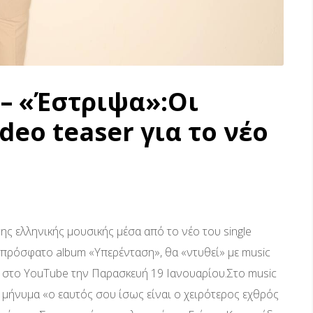
 – «Έστριψα»:Οι
deo teaser για το νέο
ς ελληνικής μουσικής μέσα από το νέο του single
 πρόσφατο album «Υπερένταση», θα «ντυθεί» με music
ι» στο YouTube την Παρασκευή 19 Ιανουαρίου.Στο music
το μήνυμα «ο εαυτός σου ίσως είναι ο χειρότερος εχθρός