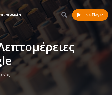
πικοινωνία
Live Player
 Λεπτομέρειες
gle
υ single