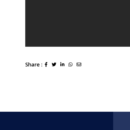
Share :
LinkedIn
Whatsapp
Share
via
Email