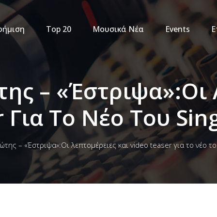
φήμιση
Top 20
Μουσικά Νέα
Events
Ε
της – «Έστριψα»:Οι
 Για Το Νέο Του Sin
ώτης – «Έστριψα»:Οι λεπτομέρειες και video teaser για το νέο το