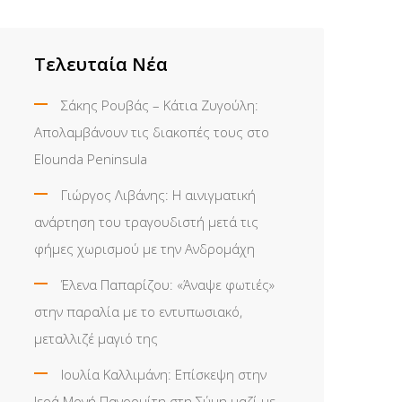
Τελευταία Νέα
Σάκης Ρουβάς – Κάτια Ζυγούλη:
Απολαμβάνουν τις διακοπές τους στο
Elounda Peninsula
Γιώργος Λιβάνης: Η αινιγματική
ανάρτηση του τραγουδιστή μετά τις
φήμες χωρισμού με την Ανδρομάχη
Έλενα Παπαρίζου: «Άναψε φωτιές»
στην παραλία με το εντυπωσιακό,
μεταλλιζέ μαγιό της
Ιουλία Καλλιμάνη: Επίσκεψη στην
Ιερά Μονή Πανορμίτη στη Σύμη μαζί με