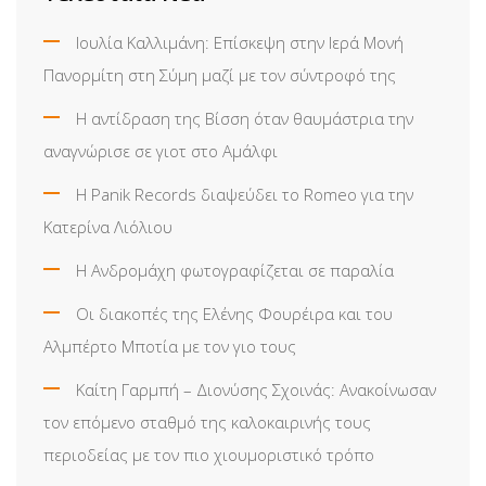
Ιουλία Καλλιμάνη: Επίσκεψη στην Ιερά Μονή
Πανορμίτη στη Σύμη μαζί με τον σύντροφό της
Η αντίδραση της Βίσση όταν θαυμάστρια την
αναγνώρισε σε γιοτ στο Αμάλφι
Η Panik Records διαψεύδει το Romeo για την
Κατερίνα Λιόλιου
Η Ανδρομάχη φωτογραφίζεται σε παραλία
Οι διακοπές της Ελένης Φουρέιρα και του
Αλμπέρτο Μποτία με τον γιο τους
Καίτη Γαρμπή – Διονύσης Σχοινάς: Ανακοίνωσαν
τον επόμενο σταθμό της καλοκαιρινής τους
περιοδείας με τον πιο χιουμοριστικό τρόπο