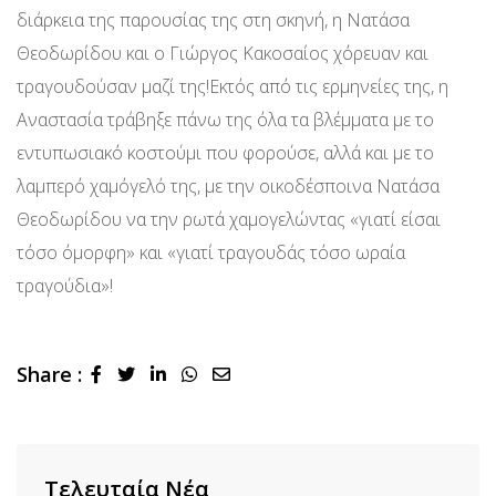
διάρκεια της παρουσίας της στη σκηνή, η Νατάσα
Θεοδωρίδου και ο Γιώργος Κακοσαίος χόρευαν και
τραγουδούσαν μαζί της!Εκτός από τις ερμηνείες της, η
Αναστασία τράβηξε πάνω της όλα τα βλέμματα με το
εντυπωσιακό κοστούμι που φορούσε, αλλά και με το
λαμπερό χαμόγελό της, με την οικοδέσποινα Νατάσα
Θεοδωρίδου να την ρωτά χαμογελώντας «γιατί είσαι
τόσο όμορφη» και «γιατί τραγουδάς τόσο ωραία
τραγούδια»!
Share :
LinkedIn
Whatsapp
Share
via
Email
Τελευταία Νέα