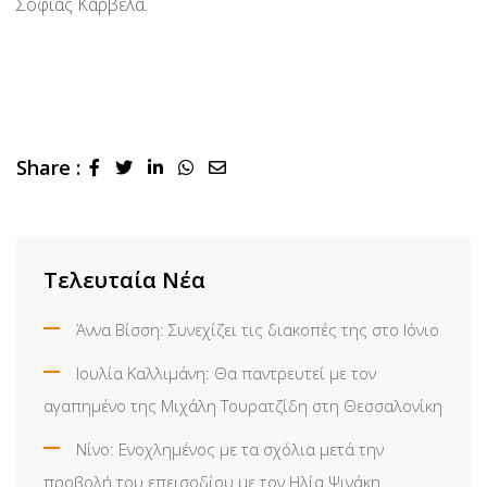
Σοφίας Καρβέλα.
Share :
LinkedIn
Whatsapp
Share
via
Email
Τελευταία Νέα
Άννα Βίσση: Συνεχίζει τις διακοπές της στο Ιόνιο
Ιουλία Καλλιμάνη: Θα παντρευτεί με τον
αγαπημένο της Μιχάλη Τουρατζίδη στη Θεσσαλονίκη
Νίνο: Ενοχλημένος με τα σχόλια μετά την
προβολή του επεισοδίου με τον Ηλία Ψινάκη