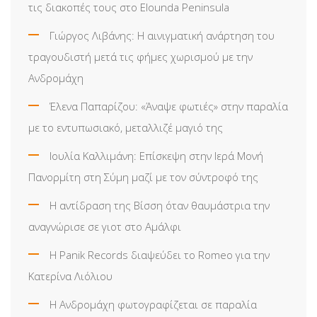
τις διακοπές τους στο Elounda Peninsula
Γιώργος Λιβάνης: Η αινιγματική ανάρτηση του
τραγουδιστή μετά τις φήμες χωρισμού με την
Ανδρομάχη
Έλενα Παπαρίζου: «Άναψε φωτιές» στην παραλία
με το εντυπωσιακό, μεταλλιζέ μαγιό της
Ιουλία Καλλιμάνη: Επίσκεψη στην Ιερά Μονή
Πανορμίτη στη Σύμη μαζί με τον σύντροφό της
Η αντίδραση της Βίσση όταν θαυμάστρια την
αναγνώρισε σε γιοτ στο Αμάλφι
Η Panik Records διαψεύδει το Romeo για την
Κατερίνα Λιόλιου
Η Ανδρομάχη φωτογραφίζεται σε παραλία