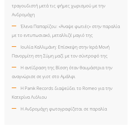
τραγουδιστή μετά τις φήμες χωρισμού με την
Ανδρομάχη
Έλενα Παπαρίζου: «Άναψε φωτιές» στην παραλία
με το εντυπωσιακό, μεταλλιζέ μαγιό της
Ιουλία Καλλιμάνη: Επίσκεψη στην Ιερά Μονή
Πανορμίτη στη Σύμη μαζί με τον σύντροφό της
Η αντίδραση της Βίσση όταν θαυμάστρια την
αναγνώρισε σε γιοτ στο Αμάλφι
Η Panik Records διαψεύδει το Romeo για την
Κατερίνα Λιόλιου
Η Ανδρομάχη φωτογραφίζεται σε παραλία