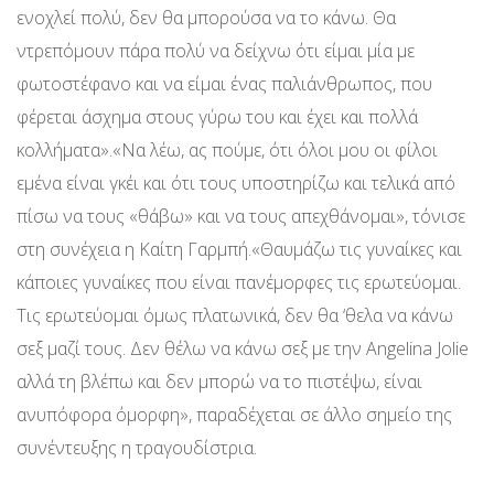
ενοχλεί πολύ, δεν θα μπορούσα να το κάνω. Θα
ντρεπόμουν πάρα πολύ να δείχνω ότι είμαι μία με
φωτοστέφανο και να είμαι ένας παλιάνθρωπος, που
φέρεται άσχημα στους γύρω του και έχει και πολλά
κολλήματα».«Να λέω, ας πούμε, ότι όλοι μου οι φίλοι
εμένα είναι γκέι και ότι τους υποστηρίζω και τελικά από
πίσω να τους «θάβω» και να τους απεχθάνομαι», τόνισε
στη συνέχεια η Καίτη Γαρμπή.«Θαυμάζω τις γυναίκες και
κάποιες γυναίκες που είναι πανέμορφες τις ερωτεύομαι.
Τις ερωτεύομαι όμως πλατωνικά, δεν θα ‘θελα να κάνω
σεξ μαζί τους. Δεν θέλω να κάνω σεξ με την Angelina Jolie
αλλά τη βλέπω και δεν μπορώ να το πιστέψω, είναι
ανυπόφορα όμορφη», παραδέχεται σε άλλο σημείο της
συνέντευξης η τραγουδίστρια.