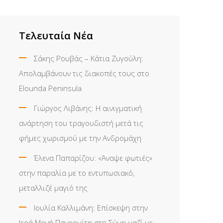
Τελευταία Νέα
Σάκης Ρουβάς – Κάτια Ζυγούλη:
Απολαμβάνουν τις διακοπές τους στο
Elounda Peninsula
Γιώργος Λιβάνης: Η αινιγματική
ανάρτηση του τραγουδιστή μετά τις
φήμες χωρισμού με την Ανδρομάχη
Έλενα Παπαρίζου: «Άναψε φωτιές»
στην παραλία με το εντυπωσιακό,
μεταλλιζέ μαγιό της
Ιουλία Καλλιμάνη: Επίσκεψη στην
Ιερά Μονή Πανορμίτη στη Σύμη μαζί με