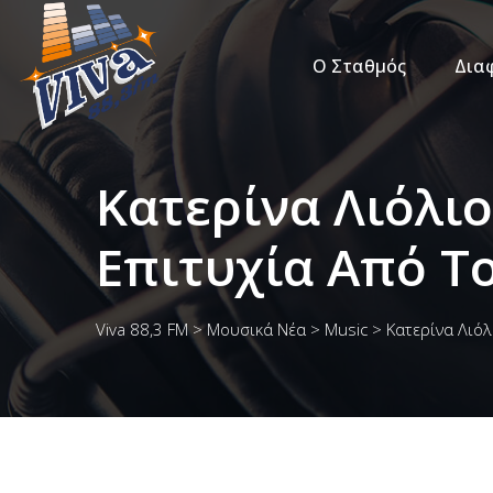
Ο Σταθμός
Δια
Κατερίνα Λιόλι
Επιτυχία Από Τ
Viva 88,3 FM
>
Μουσικά Νέα
>
Music
>
Κατερίνα Λιόλ