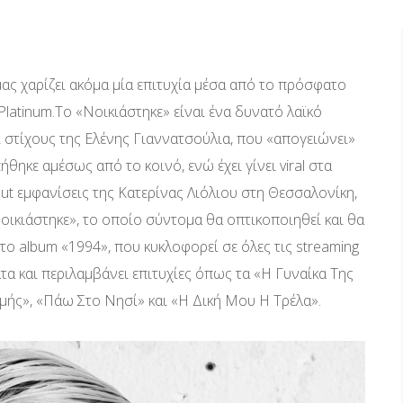
μας χαρίζει ακόμα μία επιτυχία μέσα από το πρόσφατο
Platinum.Το «Νοικιάστηκε» είναι ένα δυνατό λαϊκό
 στίχους της Ελένης Γιαννατσούλια, που «απογειώνει»
θηκε αμέσως από το κοινό, ενώ έχει γίνει viral στα
out εμφανίσεις της Κατερίνας Λιόλιου στη Θεσσαλονίκη,
Νοικιάστηκε», το οποίο σύντομα θα οπτικοποιηθεί και θα
ό το album «1994», που κυκλοφορεί σε όλες τις streaming
τα και περιλαμβάνει επιτυχίες όπως τα «Η Γυναίκα Της
μής», «Πάω Στο Νησί» και «Η Δική Μου Η Τρέλα».