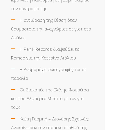
τον σύντροφό της
Η αντίδραση της Βίσση όταν
θαυμάστρια την αναγνώρισε σε γιοτ στο
Αμάλφι
Η Panik Records διαψεύδει το
Romeo για την Κατερίνα Λιόλιου
Η Ανδρομάχη φωτογραφίζεται σε
παραλία
Οι διακοπές της Ελένης Φουρέιρα
και του Αλμπέρτο Μποτία με τον γιο
τους
Καίτη Γαρμπή – Διονύσης Σχοινάς:
Ανακοίνωσαν τον επόμενο σταθμό της