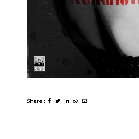
Share :
LinkedIn
Whatsapp
Share
via
Email