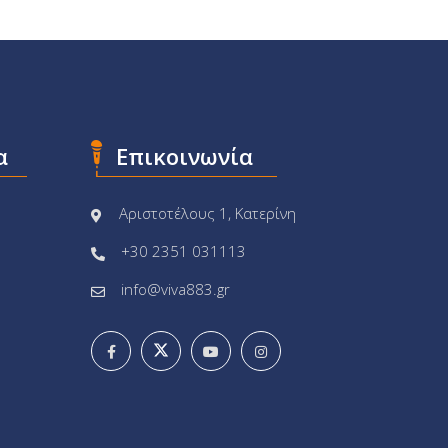
α
Επικοινωνία
Αριστοτέλους 1, Κατερίνη
+30 2351 031113
info@viva883.gr