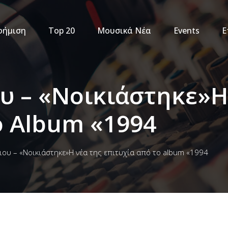
φήμιση
Top 20
Μουσικά Νέα
Events
Ε
ου – «Νοικιάστηκε»Η
ο Album «1994
ιου – «Νοικιάστηκε»Η νέα της επιτυχία από το album «1994