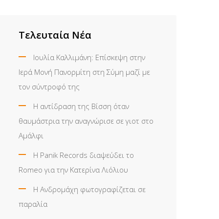
Τελευταία Νέα
Ιουλία Καλλιμάνη: Επίσκεψη στην
Ιερά Μονή Πανορμίτη στη Σύμη μαζί με
τον σύντροφό της
Η αντίδραση της Βίσση όταν
θαυμάστρια την αναγνώρισε σε γιοτ στο
Αμάλφι
Η Panik Records διαψεύδει το
Romeo για την Κατερίνα Λιόλιου
Η Ανδρομάχη φωτογραφίζεται σε
παραλία