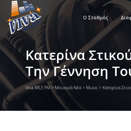
Ο Σταθμός
Δια
Κατερίνα Στικο
Την Γέννηση Το
Viva 88,3 FM
>
Μουσικά Νέα
>
Music
>
Κατερίνα Στικ