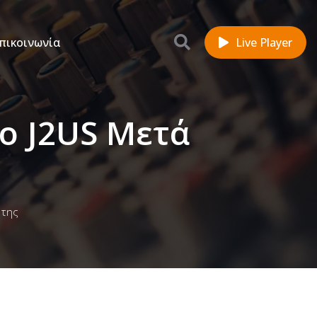
πικοινωνία
Live Player
ο J2US Μετά
 της