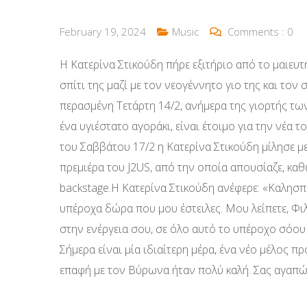
February 19, 2024
Music
Comments :
0
Η Κατερίνα Στικούδη πήρε εξιτήριο από το μαιευ
σπίτι της μαζί με τον νεογέννητο γιο της και τον
περασμένη Τετάρτη 14/2, ανήμερα της γιορτής τω
ένα υγιέστατο αγοράκι, είναι έτοιμο για την νέα 
του Σαββάτου 17/2 η Κατερίνα Στικούδη μίλησε μ
πρεμιέρα του J2US, από την οποία απουσίαζε, κα
backstage.Η Κατερίνα Στικούδη ανέφερε: «Καλησπ
υπέροχα δώρα που μου έστειλες. Μου λείπετε, Φιλ
στην ενέργεια σου, σε όλο αυτό το υπέροχο σόου πο
Σήμερα είναι μία ιδιαίτερη μέρα, ένα νέο μέλος 
επαφή με τον Βύρωνα ήταν πολύ καλή. Σας αγαπώ 