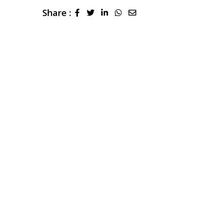
Share :
LinkedIn
Whatsapp
Share
via
Email