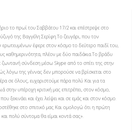
τήριο το πρωί του Σαββάτου 17/2 και επέστρεψε στο
 σύζυγό της Βαγγέλη Σερίφη.Το ζευγάρι, που τον
ν ερωτευμένων έφερε στον κόσμο το δεύτερο παιδί του,
τους καθημερινότητα, πλέον με δύο παιδάκια.Το βράδυ
ε ζωντανή σύνδεση μέσω Skype από το σπίτι της στην
θώς λόγω της γέννας δεν μπορούσε να βρίσκεται στο
έρα σε όλους, ευχαριστούμε πάρα πολύ Και για τα
ιά στην υπέροχη κριτική μας επιτρέπει, στον κόσμο,
υ ξεκινάει και έχει λείψει και σε εμάς και στον κόσμο.
προστέθηκε στο σπιτικό μας Και ομολογώ ότι η πρώτη
και πολύ σύντομα θα είμαι κοντά σας».