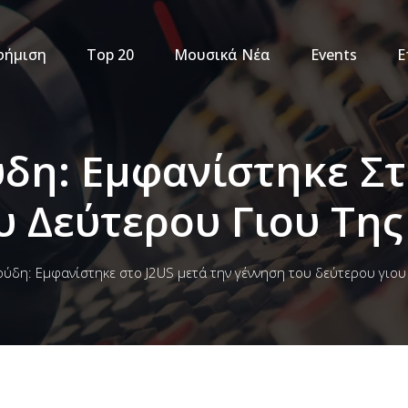
φήμιση
Top 20
Μουσικά Νέα
Events
Ε
ύδη: Εμφανίστηκε Στ
υ Δεύτερου Γιου Της
ούδη: Εμφανίστηκε στο J2US μετά την γέννηση του δεύτερου γιου