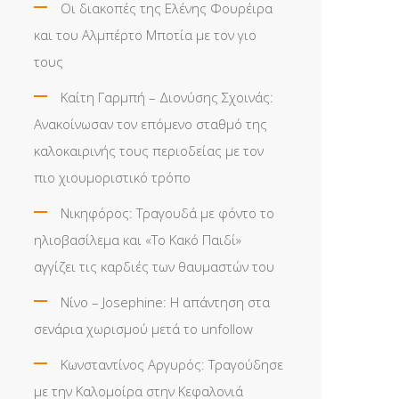
Οι διακοπές της Ελένης Φουρέιρα
και του Αλμπέρτο Μποτία με τον γιο
τους
Καίτη Γαρμπή – Διονύσης Σχοινάς:
Ανακοίνωσαν τον επόμενο σταθμό της
καλοκαιρινής τους περιοδείας με τον
πιο χιουμοριστικό τρόπο
Νικηφόρος: Τραγουδά με φόντο το
ηλιοβασίλεμα και «Το Κακό Παιδί»
αγγίζει τις καρδιές των θαυμαστών του
Νίνο – Josephine: Η απάντηση στα
σενάρια χωρισμού μετά το unfollow
Κωνσταντίνος Αργυρός: Τραγούδησε
με την Καλομοίρα στην Κεφαλονιά