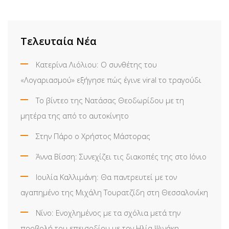
via
Email
Τελευταία Νέα
Κατερίνα Λιόλιου: Ο συνθέτης του
«Λογαριασμού» εξήγησε πώς έγινε viral το τραγούδι
Το βίντεο της Νατάσας Θεοδωρίδου με τη
μητέρα της από το αυτοκίνητο
Στην Πάρο ο Χρήστος Μάστορας
Άννα Βίσση: Συνεχίζει τις διακοπές της στο Ιόνιο
Ιουλία Καλλιμάνη: Θα παντρευτεί με τον
αγαπημένο της Μιχάλη Τουρατζίδη στη Θεσσαλονίκη
Νίνο: Ενοχλημένος με τα σχόλια μετά την
προβολή του επεισοδίου με τον Ηλία Ψινάκη