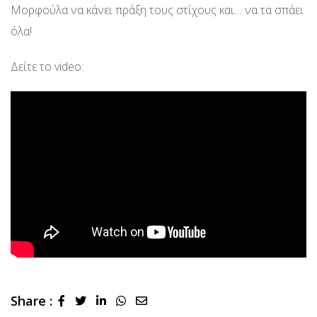
Μορφούλα να κάνει πράξη τους στίχους και… να τα σπάει
όλα!
Δείτε τo video:
Share :
LinkedIn
Whatsapp
Share