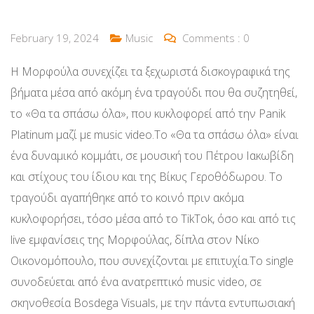
February 19, 2024
Music
Comments :
0
Η Μορφούλα συνεχίζει τα ξεχωριστά δισκογραφικά της
βήματα μέσα από ακόμη ένα τραγούδι που θα συζητηθεί,
το «Θα τα σπάσω όλα», που κυκλοφορεί από την Panik
Platinum μαζί με music video.Το «Θα τα σπάσω όλα» είναι
ένα δυναμικό κομμάτι, σε μουσική του Πέτρου Ιακωβίδη
και στίχους του ίδιου και της Βίκυς Γεροθόδωρου. Το
τραγούδι αγαπήθηκε από το κοινό πριν ακόμα
κυκλοφορήσει, τόσο μέσα από το TikTok, όσο και από τις
live εμφανίσεις της Μορφούλας, δίπλα στον Νίκο
Οικονομόπουλο, που συνεχίζονται με επιτυχία.Το single
συνοδεύεται από ένα ανατρεπτικό music video, σε
σκηνοθεσία Bosdega Visuals, με την πάντα εντυπωσιακή