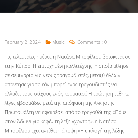
February 2, 2024
Music
Comments :
0
Τις τελευταίες ημέρες η Νατάσα Μποφίλιου βρίσκεται σε
ττην Κύπρο. Η επιτυχημένη καλλιτέχνης, η οποία μίλησε
σε σεμινάριο για νέους τραγουδιστές, μεταξύ άλλων
απάντησε για το εάν μπορεί ένας τραγουδιστής να
αλλάζει τους στίχους ενός κομματιού.Η ερώτηση τέθηκε
λίγες εβδομάδες μετά την απόφαση της Άλκηστης
Πρωτοψάλτη να αφαιρέσει από το τραγούδι της «Πάμε
στον Άδωνι για καφέ» τη λέξη «χοντρή», η Νατάσα
Μποφίλιου έχει αντίθετη άποψη.«Η επιλογή της λέξης