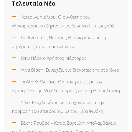
Τελευταία Νέα
Κατερίνα Λιόλιου: Ο συνθέτης του
«Λογαριασμού» εξήγησε πώς έγινε viral το τραγούδι
Το βίντεο της Νατάσας Θεοδωρίδου με τη
μητέρα της από το αυτοκίνητο
Στην Πάρο ο Χρήστος Μάστορας
Άννα Βίσση: Συνεχίζει τις διακοπές της στο Ιόνιο
Ιουλία Καλλιμάνη: Θα παντρευτεί με τον
αγαπημένο της Μιχάλη Τουρατζίδη στη Θεσσαλονίκη
Νίνο: Ενοχλημένος με τα σχόλια μετά την
προβολή του επεισοδίου με τον Ηλία Ψινάκη
Σάκης Ρουβάς – Κάτια Ζυγούλη: Απολαμβάνουν
τις διακοπές τους στο Elounda Peninsula