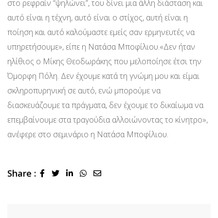
στο ρεφραίν “ψηλώνει”, του δίνει μια άλλη διάσταση και
αυτό είναι η τέχνη, αυτό είναι ο στίχος, αυτή είναι η
ποίηση και αυτό καλούμαστε εμείς σαν ερμηνευτές να
υπηρετήσουμε», είπε η Νατάσα Μποφίλιου.«Δεν ήταν
ηλίθιος ο Μίκης Θεοδωράκης που μελοποίησε έτσι την
Όμορφη Πόλη. Δεν έχουμε κατά τη γνώμη μου και είμαι
σκληροπυρηνική σε αυτό, ενώ μπορούμε να
διασκευάζουμε τα πράγματα, δεν έχουμε το δικαίωμα να
επεμβαίνουμε στα τραγούδια αλλοιώνοντας το κίνητρο»,
ανέφερε στο σεμινάριο η Νατάσα Μποφίλιου.
Share :
LinkedIn
Whatsapp
Share
via
Email