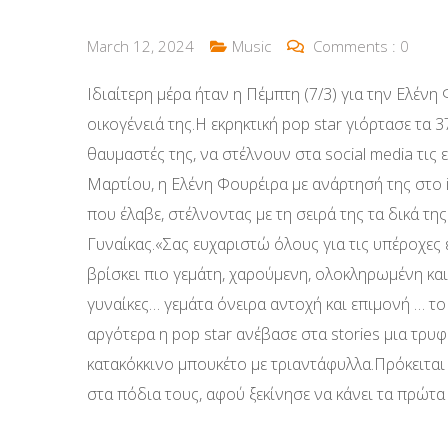
March 12, 2024
Music
Comments :
0
Ιδιαίτερη μέρα ήταν η Πέμπτη (7/3) για την Ελένη
οικογένειά της.Η εκρηκτική pop star γιόρτασε τα 
θαυμαστές της, να στέλνουν στα social media τις 
Μαρτίου, η Ελένη Φουρέιρα με ανάρτησή της στο i
που έλαβε, στέλνοντας με τη σειρά της τα δικά τη
Γυναίκας.«Σας ευχαριστώ όλους για τις υπέροχες 
βρίσκει πιο γεμάτη, χαρούμενη, ολοκληρωμένη και
γυναίκες… γεμάτα όνειρα αντοχή και επιμονή … το
αργότερα η pop star ανέβασε στα stories μια τρυ
κατακόκκινο μπουκέτο με τριαντάφυλλα.Πρόκειται 
στα πόδια τους, αφού ξεκίνησε να κάνει τα πρώτ