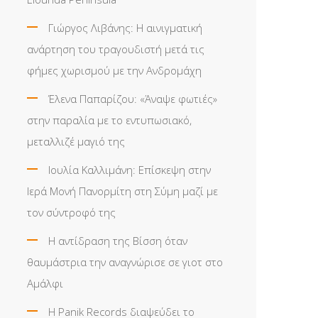
Γιώργος Λιβάνης: Η αινιγματική
ανάρτηση του τραγουδιστή μετά τις
φήμες χωρισμού με την Ανδρομάχη
Έλενα Παπαρίζου: «Άναψε φωτιές»
στην παραλία με το εντυπωσιακό,
μεταλλιζέ μαγιό της
Ιουλία Καλλιμάνη: Επίσκεψη στην
Ιερά Μονή Πανορμίτη στη Σύμη μαζί με
τον σύντροφό της
Η αντίδραση της Βίσση όταν
θαυμάστρια την αναγνώρισε σε γιοτ στο
Αμάλφι
Η Panik Records διαψεύδει το