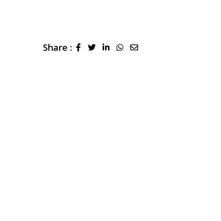
Share :
LinkedIn
Whatsapp
Share
via
Email