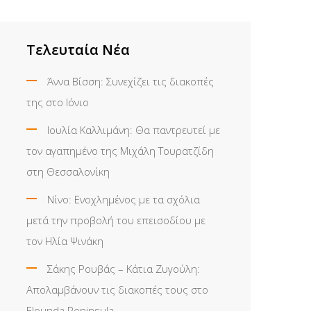
Τελευταία Νέα
Άννα Βίσση: Συνεχίζει τις διακοπές
της στο Ιόνιο
Ιουλία Καλλιμάνη: Θα παντρευτεί με
τον αγαπημένο της Μιχάλη Τουρατζίδη
στη Θεσσαλονίκη
Νίνο: Ενοχλημένος με τα σχόλια
μετά την προβολή του επεισοδίου με
τον Ηλία Ψινάκη
Σάκης Ρουβάς – Κάτια Ζυγούλη:
Απολαμβάνουν τις διακοπές τους στο
Elounda Peninsula