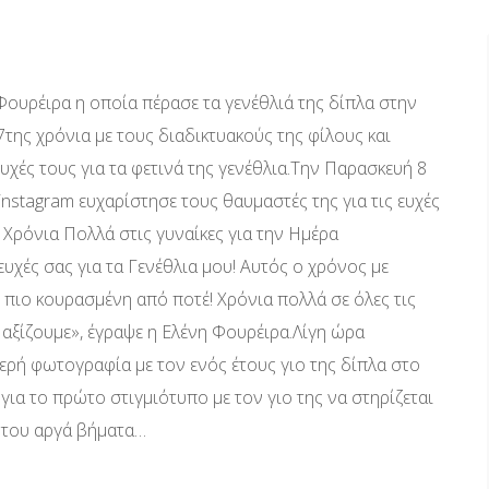
 Φουρέιρα η οποία πέρασε τα γενέθλιά της δίπλα στην
37της χρόνια με τους διαδικτυακούς της φίλους και
ευχές τους για τα φετινά της γενέθλια.Την Παρασκευή 8
nstagram ευχαρίστησε τους θαυμαστές της για τις ευχές
ς Χρόνια Πολλά στις γυναίκες για την Ημέρα
ευχές σας για τα Γενέθλια μου! Αυτός ο χρόνος με
 πιο κουρασμένη από ποτέ! Χρόνια πολλά σε όλες τις
 αξίζουμε», έγραψε η Ελένη Φουρέιρα.Λίγη ώρα
φερή φωτογραφία με τον ενός έτους γιο της δίπλα στο
για το πρώτο στιγμιότυπο με τον γιο της να στηρίζεται
α του αργά βήματα…