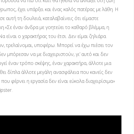
ορούσα να πω ότι κάτι θα ήθελα να αλλάξει στη ζωή
θρωπος, έχει υπάρξει και ένας καλός πατέρας με λάθη. Η
ε αυτή τη δουλειά, καταλαβαίνεις ότι είμαστε
.«Σε έναν άνδρα με γοητεύει το καθαρό βλέμμα, η
 είναι ο χαρακτήρας του έτσι. Δεν είμαι ζηλιάρα.
υν, τρελαίνομαι, υποφέρω. Μπορεί να έχω πιέσει τον
ν μπόρεσαν να με διαχειριστούν, γι’ αυτό και δεν
ργεί έναν τρόπο σκέψης, έναν χαρακτήρα, άλλοτε μια
θει δίπλα άλλοτε μεγάλη ανασφάλεια που κανείς δεν
 που φέρνει η εργασία δεν είναι εύκολα διαχειρίσιμα»
pster.