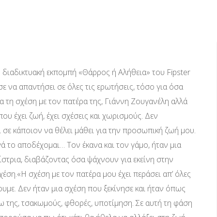
 διαδικτυακή εκπομπή «Θάρρος ή Αλήθεια» του Fipster
ε να απαντήσει σε όλες τις ερωτήσεις, τόσο για όσα
ια τη σχέση με τον πατέρα της, Γιάννη Ζουγανέλη αλλά
ου έχει ζωή, έχει σχέσεις και χωρισμούς. Δεν
 σε κάποιον να θέλει μάθει για την προσωπική ζωή μου.
ά το αποδέχομαι… Τον έκανα και τον γάμο, ήταν μια
ίστρια, διαβάζοντας όσα ψάχνουν για εκείνη στην
έση.«Η σχέση με τον πατέρα μου έχει περάσει απ’ όλες
χουμε. Δεν ήταν μια σχέση που ξεκίνησε και ήταν όπως
τω της, τσακωμούς, φθορές, υποτίμηση. Σε αυτή τη φάση