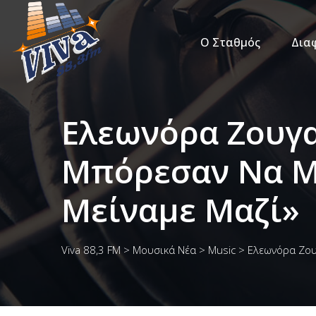
Ο Σταθμός
Δια
Ελεωνόρα Ζουγα
Μπόρεσαν Να Με 
Μείναμε Μαζί»
Viva 88,3 FM
>
Μουσικά Νέα
>
Music
>
Ελεωνόρα Ζουγ