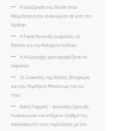
Η αντίδραση της Βίσση όταν
θαυμάστρια την αναγνώρισε σε γιοτ στο
Αμάλφι
Η Panik Records διαψεύδει το
Romeo για την Κατερίνα Λιόλιου
Η Ανδρομάχη φωτογραφίζεται σε
παραλία
Οι διακοπές της Ελένης Φουρέιρα
και του Αλμπέρτο Μποτία με τον γιο
τους
Καίτη Γαρμπή – Διονύσης Σχοινάς:
Ανακοίνωσαν τον επόμενο σταθμό της
καλοκαιρινής τους περιοδείας με τον