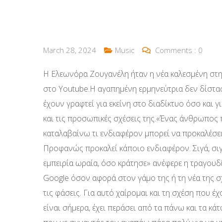
March 28, 2024
Music
Comments :
0
Η Ελεωνόρα Ζουγανέλη ήταν η νέα καλεσμένη στη
στο Youtube.Η αγαπημένη ερμηνεύτρια δεν δίστασ
έχουν γραφτεί για εκείνη στο διαδίκτυο όσο και γ
και τις προσωπικές σχέσεις της.«Ένας άνθρωπος π
καταλαβαίνω τι ενδιαφέρον μπορεί να προκαλέσει
Προφανώς προκαλεί κάποιο ενδιαφέρον. Σιγά, σιγ
εμπειρία ωραία, όσο κράτησε» ανέφερε η τραγουδ
Google όσον αφορά στον γάμο της ή τη νέα της σχ
τις φάσεις. Για αυτό χαίρομαι και τη σχέση που έ
είναι σήμερα, έχει περάσει από τα πάνω και τα κά