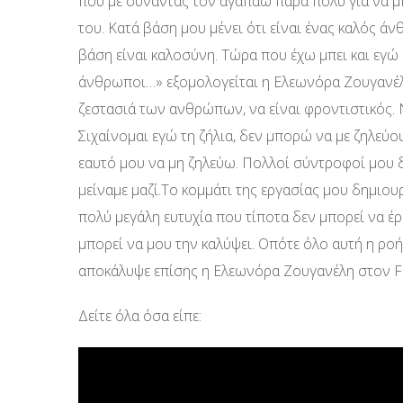
που με συναντάς τον αγαπάω πάρα πολύ για να μπ
του. Κατά βάση μου μένει ότι είναι ένας καλός άν
βάση είναι καλοσύνη. Τώρα που έχω μπει και εγώ σ
άνθρωποι…» εξομολογείται η Ελεωνόρα Ζουγανέλη
ζεστασιά των ανθρώπων, να είναι φροντιστικός. Να
Σιχαίνομαι εγώ τη ζήλια, δεν μπορώ να με ζηλεύο
εαυτό μου να μη ζηλεύω. Πολλοί σύντροφοί μου δε
μείναμε μαζί.Το κομμάτι της εργασίας μου δημιου
πολύ μεγάλη ευτυχία που τίποτα δεν μπορεί να έρ
μπορεί να μου την καλύψει. Οπότε όλο αυτή η ροή
αποκάλυψε επίσης η Ελεωνόρα Ζουγανέλη στον Fi
Δείτε όλα όσα είπε: