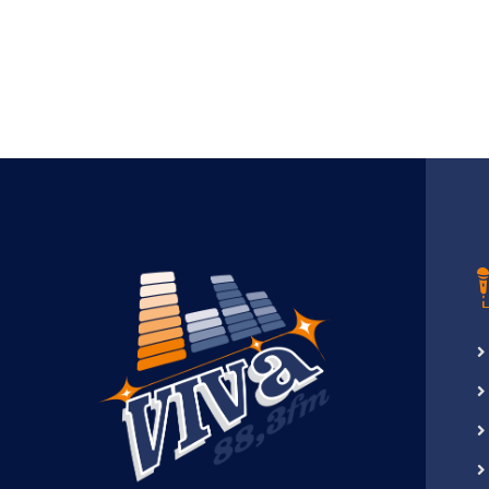
via
Email