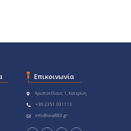
α
Επικοινωνία
Αριστοτέλους 1, Κατερίνη
+30 2351 031113
info@viva883.gr