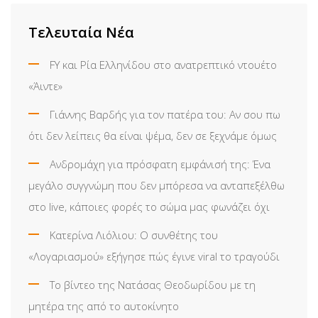
Email
Τελευταία Νέα
FY και Ρία Ελληνίδου στο ανατρεπτικό ντουέτο
«Άιντε»
Γιάννης Βαρδής για τον πατέρα του: Αν σου πω
ότι δεν λείπεις θα είναι ψέμα, δεν σε ξεχνάμε όμως
Ανδρομάχη για πρόσφατη εμφάνισή της: Ένα
μεγάλο συγγνώμη που δεν μπόρεσα να ανταπεξέλθω
στο live, κάποιες φορές το σώμα μας φωνάζει όχι
Κατερίνα Λιόλιου: Ο συνθέτης του
«Λογαριασμού» εξήγησε πώς έγινε viral το τραγούδι
Το βίντεο της Νατάσας Θεοδωρίδου με τη
μητέρα της από το αυτοκίνητο