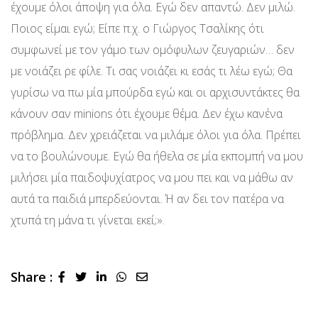
έχουμε όλοι άποψη για όλα. Εγώ δεν απαντώ. Δεν μιλώ.
Ποιος είμαι εγώ; Είπε π.χ. ο Γιώργος Τσαλίκης ότι
συμφωνεί με τον γάμο των ομόφυλων ζευγαριών… δεν
με νοιάζει ρε φίλε. Τι σας νοιάζει κι εσάς τι λέω εγώ; Θα
γυρίσω να πω μία μπούρδα εγώ και οι αρχισυντάκτες θα
κάνουν σαν minions ότι έχουμε θέμα. Δεν έχω κανένα
πρόβλημα. Δεν χρειάζεται να μιλάμε όλοι για όλα. Πρέπει
να το βουλώνουμε. Εγώ θα ήθελα σε μία εκπομπή να μου
μιλήσει μία παιδοψυχίατρος να μου πει και να μάθω αν
αυτά τα παιδιά μπερδεύονται. Ή αν δει τον πατέρα να
χτυπά τη μάνα τι γίνεται εκεί;».
Share :
LinkedIn
Whatsapp
Share
via