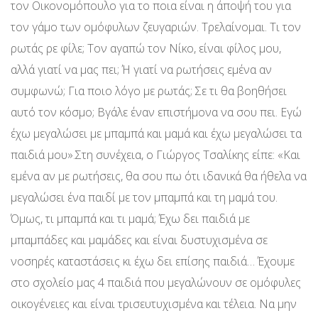
τον Οικονομόπουλο για το ποια είναι η άποψή του για
τον γάμο των ομόφυλων ζευγαριών. Τρελαίνομαι. Τι τον
ρωτάς ρε φίλε; Τον αγαπώ τον Νίκο, είναι φίλος μου,
αλλά γιατί να μας πει; Ή γιατί να ρωτήσεις εμένα αν
συμφωνώ; Για ποιο λόγο με ρωτάς; Σε τι θα βοηθήσει
αυτό τον κόσμο; Βγάλε έναν επιστήμονα να σου πει. Εγώ
έχω μεγαλώσει με μπαμπά και μαμά και έχω μεγαλώσει τα
παιδιά μου».Στη συνέχεια, ο Γιώργος Τσαλίκης είπε: «Και
εμένα αν με ρωτήσεις, θα σου πω ότι ιδανικά θα ήθελα να
μεγαλώσει ένα παιδί με τον μπαμπά και τη μαμά του.
Όμως, τι μπαμπά και τι μαμά; Έχω δει παιδιά με
μπαμπάδες και μαμάδες και είναι δυστυχισμένα σε
νοσηρές καταστάσεις κι έχω δει επίσης παιδιά… Έχουμε
στο σχολείο μας 4 παιδιά που μεγαλώνουν σε ομόφυλες
οικογένειες και είναι τρισευτυχισμένα και τέλεια. Να μην