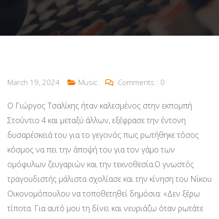
March 19, 2024
Music
Comments :
0
Ο Γιώργος Τσαλίκης ήταν καλεσμένος στην εκπομπή
Στούντιο 4 και μεταξύ άλλων, εξέφρασε την έντονη
δυσαρέσκειά του για το γεγονός πως ρωτήθηκε τόσος
κόσμος να πει την άποψή του για τον γάμο των
ομόφυλων ζευγαριών και την τεκνοθεσία.Ο γνωστός
τραγουδιστής μάλιστα σχολίασε και την κίνηση του Νίκου
Οικονομόπουλου να τοποθετηθεί δημόσια: «Δεν ξέρω
τίποτα. Για αυτό μου τη δίνει και νευριάζω όταν ρωτάτε