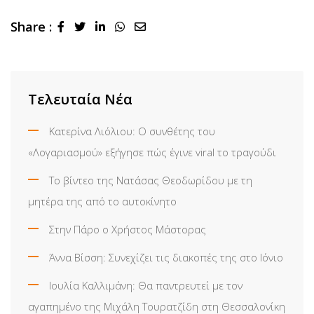
Share :
LinkedIn
Whatsapp
Share
via
Email
Τελευταία Νέα
Κατερίνα Λιόλιου: Ο συνθέτης του
«Λογαριασμού» εξήγησε πώς έγινε viral το τραγούδι
Το βίντεο της Νατάσας Θεοδωρίδου με τη
μητέρα της από το αυτοκίνητο
Στην Πάρο ο Χρήστος Μάστορας
Άννα Βίσση: Συνεχίζει τις διακοπές της στο Ιόνιο
Ιουλία Καλλιμάνη: Θα παντρευτεί με τον
αγαπημένο της Μιχάλη Τουρατζίδη στη Θεσσαλονίκη