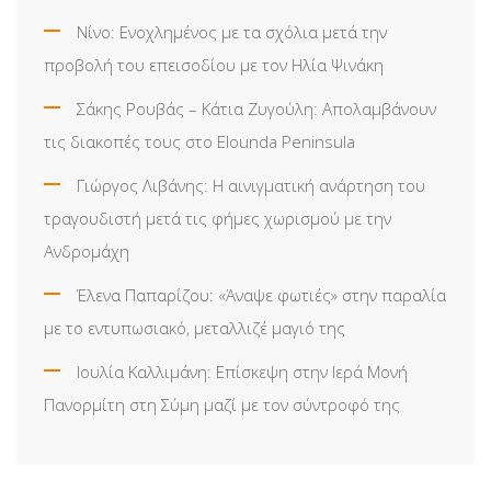
Νίνο: Ενοχλημένος με τα σχόλια μετά την
προβολή του επεισοδίου με τον Ηλία Ψινάκη
Σάκης Ρουβάς – Κάτια Ζυγούλη: Απολαμβάνουν
τις διακοπές τους στο Elounda Peninsula
Γιώργος Λιβάνης: Η αινιγματική ανάρτηση του
τραγουδιστή μετά τις φήμες χωρισμού με την
Ανδρομάχη
Έλενα Παπαρίζου: «Άναψε φωτιές» στην παραλία
με το εντυπωσιακό, μεταλλιζέ μαγιό της
Ιουλία Καλλιμάνη: Επίσκεψη στην Ιερά Μονή
Πανορμίτη στη Σύμη μαζί με τον σύντροφό της