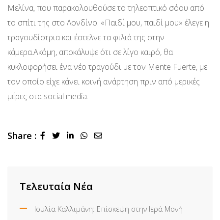
Μελίνα, που παρακολουθούσε το τηλεοπτικό σόου από
το σπίτι της στο Λονδίνο. «Παιδί μου, παιδί μου» έλεγε η
τραγουδίστρια και έστελνε τα φιλιά της στην
κάμερα.Ακόμη, αποκάλυψε ότι σε λίγο καιρό, θα
κυκλοφορήσει ένα νέο τραγούδι με τον Mente Fuerte, με
τον οποίο είχε κάνει κοινή ανάρτηση πριν από μερικές
μέρες στα social media.
Share :
LinkedIn
Whatsapp
Share
via
Email
Τελευταία Νέα
Ιουλία Καλλιμάνη: Επίσκεψη στην Ιερά Μονή