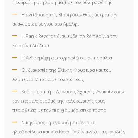
Πανορμίτη στη Σύμη μαζί με τον σύντροφό της
Η αντίδραση της Βίσση όταν θαυμάστρια την
αναγνώρισε σε γιοτ στο Αμάλφι
Η Panik Records διαψεύδει το Romeo για την
Κατερίνα Λιόλιου
Η Ανδρομάχη φωτογραφίζεται σε παραλία
Οι διακοπές της Ελένης Φουρέιρα και του
Αλμπέρτο Μποτία με τον γιο τους
Καίτη Γαρμπή – Διονύσης Σχοινάς: Ανακοίνωσαν
τον επόμενο σταθμό της καλοκαιρινής τους
περιοδείας με τον πιο χιουμοριστικό τρόπο
Νικηφόρος: Τραγουδά με φόντο το
ηλιοβασίλεμα και «Το Κακό Παιδί» αγγίζει τις καρδιές