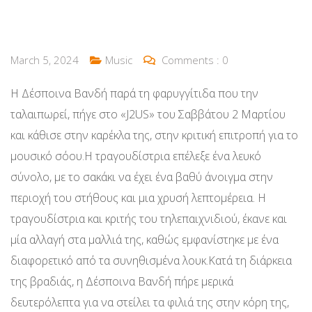
March 5, 2024
Music
Comments :
0
Η Δέσποινα Βανδή παρά τη φαρυγγίτιδα που την
ταλαιπωρεί, πήγε στο «J2US» του Σαββάτου 2 Μαρτίου
και κάθισε στην καρέκλα της, στην κριτική επιτροπή για το
μουσικό σόου.Η τραγουδίστρια επέλεξε ένα λευκό
σύνολο, με το σακάκι να έχει ένα βαθύ άνοιγμα στην
περιοχή του στήθους και μια χρυσή λεπτομέρεια. Η
τραγουδίστρια και κριτής του τηλεπαιχνιδιού, έκανε και
μία αλλαγή στα μαλλιά της, καθώς εμφανίστηκε με ένα
διαφορετικό από τα συνηθισμένα λουκ.Κατά τη διάρκεια
της βραδιάς, η Δέσποινα Βανδή πήρε μερικά
δευτερόλεπτα για να στείλει τα φιλιά της στην κόρη της,