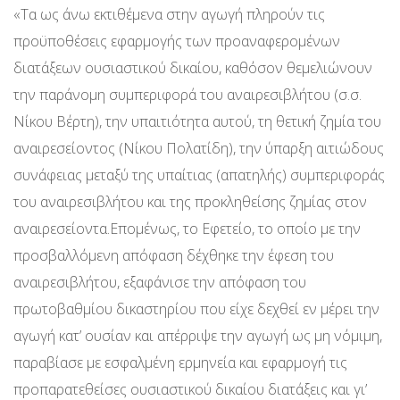
«Τα ως άνω εκτιθέμενα στην αγωγή πληρούν τις
προϋποθέσεις εφαρμογής των προαναφερομένων
διατάξεων ουσιαστικού δικαίου, καθόσον θεμελιώνουν
την παράνομη συμπεριφορά του αναιρεσιβλήτου (σ.σ.
Νίκου Βέρτη), την υπαιτιότητα αυτού, τη θετική ζημία του
αναιρεσείοντος (Νίκου Πολατίδη), την ύπαρξη αιτιώδους
συνάφειας μεταξύ της υπαίτιας (απατηλής) συμπεριφοράς
του αναιρεσιβλήτου και της προκληθείσης ζημίας στον
αναιρεσείοντα.Επομένως, το Εφετείο, το οποίο με την
προσβαλλόμενη απόφαση δέχθηκε την έφεση του
αναιρεσιβλήτου, εξαφάνισε την απόφαση του
πρωτοβαθμίου δικαστηρίου που είχε δεχθεί εν μέρει την
αγωγή κατ’ ουσίαν και απέρριψε την αγωγή ως μη νόμιμη,
παραβίασε με εσφαλμένη ερμηνεία και εφαρμογή τις
προπαρατεθείσες ουσιαστικού δικαίου διατάξεις και γι’