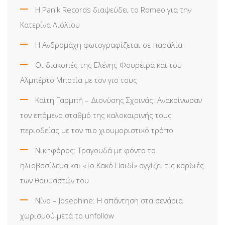
Η Panik Records διαψεύδει το Romeo για την
Κατερίνα Λιόλιου
Η Ανδρομάχη φωτογραφίζεται σε παραλία
Οι διακοπές της Ελένης Φουρέιρα και του
Αλμπέρτο Μποτία με τον γιο τους
Καίτη Γαρμπή – Διονύσης Σχοινάς: Ανακοίνωσαν
τον επόμενο σταθμό της καλοκαιρινής τους
περιοδείας με τον πιο χιουμοριστικό τρόπο
Νικηφόρος: Τραγουδά με φόντο το
ηλιοβασίλεμα και «Το Κακό Παιδί» αγγίζει τις καρδιές
των θαυμαστών του
Νίνο – Josephine: Η απάντηση στα σενάρια
χωρισμού μετά το unfollow