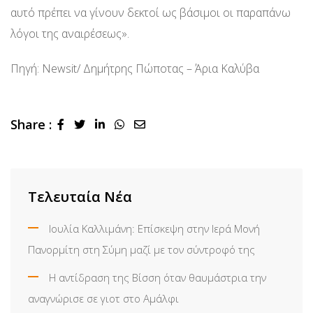
αυτό πρέπει να γίνουν δεκτοί ως βάσιμοι οι παραπάνω
λόγοι της αναιρέσεως».
Πηγή: Newsit/ Δημήτρης Πώποτας – Άρια Καλύβα
Share :
LinkedIn
Whatsapp
Share
via
Email
Τελευταία Νέα
Ιουλία Καλλιμάνη: Επίσκεψη στην Ιερά Μονή
Πανορμίτη στη Σύμη μαζί με τον σύντροφό της
Η αντίδραση της Βίσση όταν θαυμάστρια την
αναγνώρισε σε γιοτ στο Αμάλφι