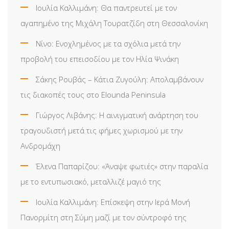
Ιουλία Καλλιμάνη: Θα παντρευτεί με τον
αγαπημένο της Μιχάλη Τουρατζίδη στη Θεσσαλονίκη
Νίνο: Ενοχλημένος με τα σχόλια μετά την
προβολή του επεισοδίου με τον Ηλία Ψινάκη
Σάκης Ρουβάς – Κάτια Ζυγούλη: Απολαμβάνουν
τις διακοπές τους στο Elounda Peninsula
Γιώργος Λιβάνης: Η αινιγματική ανάρτηση του
τραγουδιστή μετά τις φήμες χωρισμού με την
Ανδρομάχη
Έλενα Παπαρίζου: «Άναψε φωτιές» στην παραλία
με το εντυπωσιακό, μεταλλιζέ μαγιό της
Ιουλία Καλλιμάνη: Επίσκεψη στην Ιερά Μονή
Πανορμίτη στη Σύμη μαζί με τον σύντροφό της