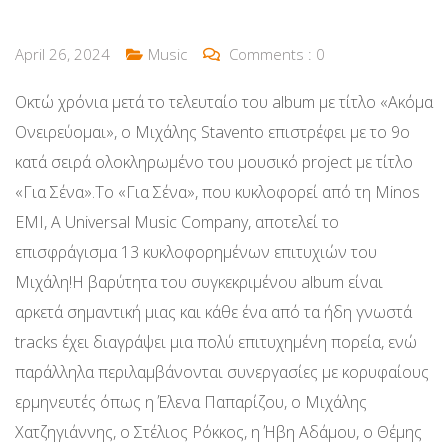
April 26, 2024
Music
Comments :
0
Οκτώ χρόνια μετά το τελευταίο του album με τίτλο «Ακόμα
Ονειρεύομαι», ο Μιχάλης Stavento επιστρέφει με το 9ο
κατά σειρά ολοκληρωμένο του μουσικό project με τίτλο
«Για Σένα».Το «Για Σένα», που κυκλοφορεί από τη Minos
EMI, A Universal Music Company, αποτελεί το
επισφράγισμα 13 κυκλοφορημένων επιτυχιών του
Μιχάλη!Η βαρύτητα του συγκεκριμένου album είναι
αρκετά σημαντική μιας και κάθε ένα από τα ήδη γνωστά
tracks έχει διαγράψει μια πολύ επιτυχημένη πορεία, ενώ
παράλληλα περιλαμβάνονται συνεργασίες με κορυφαίους
ερμηνευτές όπως η Έλενα Παπαρίζου, ο Μιχάλης
Χατζηγιάννης, ο Στέλιος Ρόκκος, η Ήβη Αδάμου, ο Θέμης