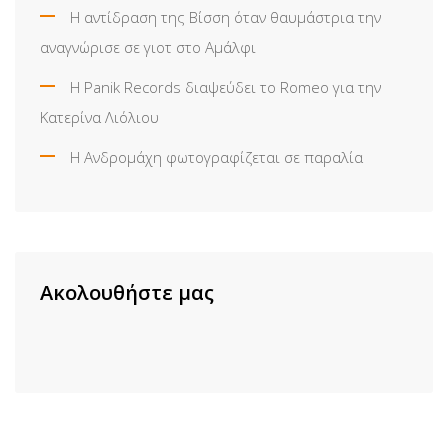
Η αντίδραση της Βίσση όταν θαυμάστρια την
αναγνώρισε σε γιοτ στο Αμάλφι
Η Panik Records διαψεύδει το Romeo για την
Κατερίνα Λιόλιου
Η Ανδρομάχη φωτογραφίζεται σε παραλία
Ακολουθήστε μας