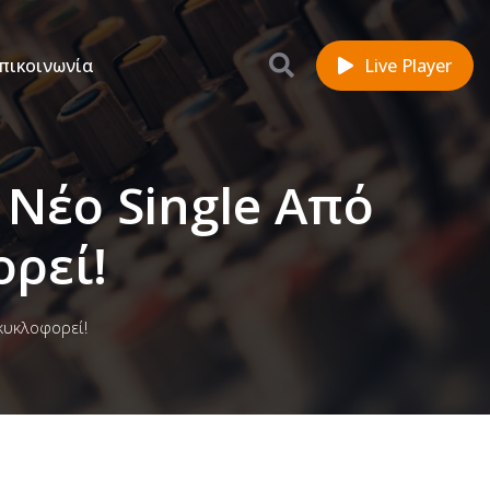
πικοινωνία
Live Player
 Νέο Single Από
ρεί!
κυκλοφορεί!