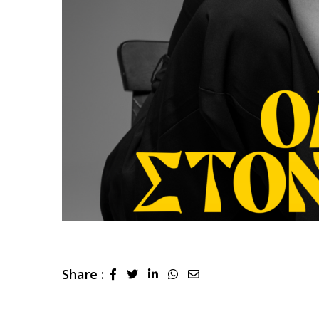
Share :
LinkedIn
Whatsapp
Share
via
Email