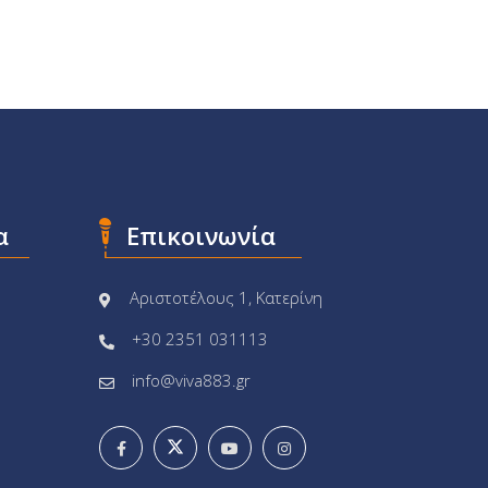
α
Επικοινωνία
Αριστοτέλους 1, Κατερίνη
+30 2351 031113
info@viva883.gr