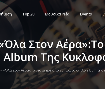
φήμιση
Top 20
Μουσικά Νέα
Events
Ε
«Όλα Στον Αέρα»:Το
 Album Της Κυκλοφο
– «Όλα Στον Αέρα»:Το νέο single από το πρώτο διπλό album της 