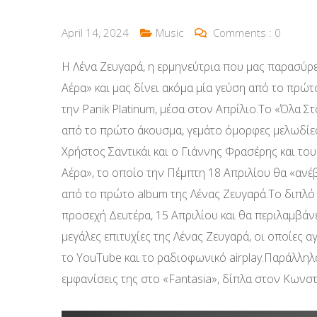
April 14, 2024
Music
Comments :
0
Η Λένα Ζευγαρά, η ερμηνεύτρια που μας παρασύρει
Αέρα» και μας δίνει ακόμα μία γεύση από το πρώ
την Panik Platinum, μέσα στον Απρίλιο.Το «Όλα Σ
από το πρώτο άκουσμα, γεμάτο όμορφες μελωδίες
Χρήστος Σαντικάι και ο Γιάννης Φρασέρης και το
Αέρα», το οποίο την Πέμπτη 18 Απριλίου θα «ανέβε
από το πρώτο album της Λένας Ζευγαρά.Το διπλό 
προσεχή Δευτέρα, 15 Απριλίου και θα περιλαμβάν
μεγάλες επιτυχίες της Λένας Ζευγαρά, οι οποίες αγ
το YouTube και το ραδιοφωνικό airplay.Παράλληλα,
εμφανίσεις της στο «Fantasia», δίπλα στον Κωνσ