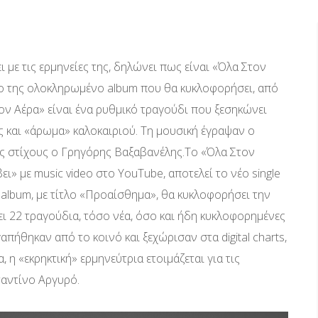
 με τις ερμηνείες της, δηλώνει πως είναι «Όλα Στον
το της ολοκληρωμένο album που θα κυκλοφορήσει, από
τον Αέρα» είναι ένα ρυθμικό τραγούδι που ξεσηκώνει
 και «άρωμα» καλοκαιριού. Τη μουσική έγραψαν ο
υς στίχους ο Γρηγόρης Βαξαβανέλης.Το «Όλα Στον
ι» με music video στο YouTube, αποτελεί το νέο single
album, με τίτλο «Προαίσθημα», θα κυκλοφορήσει την
ει 22 τραγούδια, τόσο νέα, όσο και ήδη κυκλοφορημένες
απήθηκαν από το κοινό και ξεχώρισαν στα digital charts,
 η «εκρηκτική» ερμηνεύτρια ετοιμάζεται για τις
ταντίνο Αργυρό.