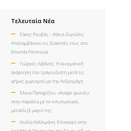
Τελευταία Νέα
Σάκης Ρουβάς – Κάτια Ζυγούλη:
Απολαμβάνουν τις διακοπές τους στο
Elounda Peninsula
Γιώργος Λιβάνης: Η αινιγματική
ανάρτηση του τραγουδιστή μετά τις
φήμες χωρισμού με την Ανδρομάχη
Έλενα Παπαρίζου: «Άναψε φωτιές»
στην παραλία με το εντυπωσιακό,
μεταλλιζέ μαγιό της
Ιουλία Καλλιμάνη: Επίσκεψη στην
Ιερά Μονή Πανορμίτη στη Σύμη μαζί με