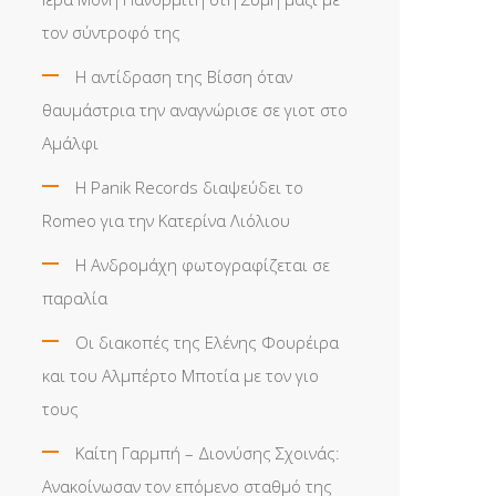
τον σύντροφό της
Η αντίδραση της Βίσση όταν
θαυμάστρια την αναγνώρισε σε γιοτ στο
Αμάλφι
Η Panik Records διαψεύδει το
Romeo για την Κατερίνα Λιόλιου
Η Ανδρομάχη φωτογραφίζεται σε
παραλία
Οι διακοπές της Ελένης Φουρέιρα
και του Αλμπέρτο Μποτία με τον γιο
τους
Καίτη Γαρμπή – Διονύσης Σχοινάς:
Ανακοίνωσαν τον επόμενο σταθμό της