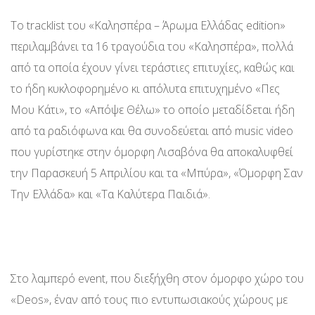
Το tracklist του «Καλησπέρα – Άρωμα Ελλάδας edition»
περιλαμβάνει τα 16 τραγούδια του «Καλησπέρα», πολλά
από τα οποία έχουν γίνει τεράστιες επιτυχίες, καθώς και
το ήδη κυκλοφορημένο κι απόλυτα επιτυχημένο «Πες
Μου Κάτι», το «Απόψε Θέλω» το οποίο μεταδίδεται ήδη
από τα ραδιόφωνα και θα συνοδεύεται από music video
που γυρίστηκε στην όμορφη Λισαβόνα θα αποκαλυφθεί
την Παρασκευή 5 Απριλίου και τα «Μπύρα», «Όμορφη Σαν
Την Ελλάδα» και «Τα Καλύτερα Παιδιά».
Στο λαμπερό event, που διεξήχθη στον όμορφο χώρο του
«Deos», έναν από τους πιο εντυπωσιακούς χώρους με