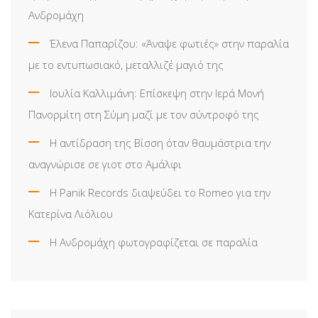
Ανδρομάχη
Έλενα Παπαρίζου: «Άναψε φωτιές» στην παραλία
με το εντυπωσιακό, μεταλλιζέ μαγιό της
Ιουλία Καλλιμάνη: Επίσκεψη στην Ιερά Μονή
Πανορμίτη στη Σύμη μαζί με τον σύντροφό της
Η αντίδραση της Βίσση όταν θαυμάστρια την
αναγνώρισε σε γιοτ στο Αμάλφι
Η Panik Records διαψεύδει το Romeo για την
Κατερίνα Λιόλιου
Η Ανδρομάχη φωτογραφίζεται σε παραλία