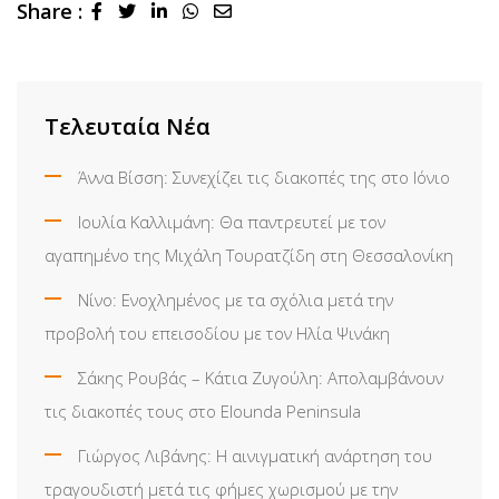
Share :
LinkedIn
Whatsapp
Share
via
Email
Τελευταία Νέα
Άννα Βίσση: Συνεχίζει τις διακοπές της στο Ιόνιο
Ιουλία Καλλιμάνη: Θα παντρευτεί με τον
αγαπημένο της Μιχάλη Τουρατζίδη στη Θεσσαλονίκη
Νίνο: Ενοχλημένος με τα σχόλια μετά την
προβολή του επεισοδίου με τον Ηλία Ψινάκη
Σάκης Ρουβάς – Κάτια Ζυγούλη: Απολαμβάνουν
τις διακοπές τους στο Elounda Peninsula
Γιώργος Λιβάνης: Η αινιγματική ανάρτηση του
τραγουδιστή μετά τις φήμες χωρισμού με την