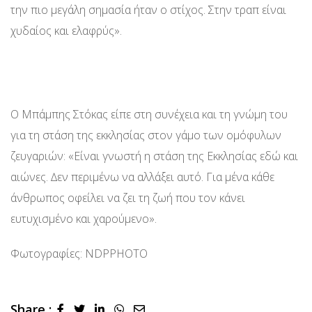
την πιο μεγάλη σημασία ήταν ο στίχος. Στην τραπ είναι
χυδαίος και ελαφρύς».
Ο Μπάμπης Στόκας είπε στη συνέχεια και τη γνώμη του
για τη στάση της εκκλησίας στον γάμο των οµόφυλων
ζευγαριών: «Είναι γνωστή η στάση της Εκκλησίας εδώ και
αιώνες. ∆εν περιμένω να αλλάξει αυτό. Για µένα κάθε
άνθρωπος οφείλει να ζει τη ζωή που τον κάνει
ευτυχισμένο και χαρούμενο».
Φωτογραφίες: NDPPHOTO
Share :
LinkedIn
Whatsapp
Share