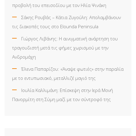
προβολή του επεισοδίου με τον Ηλία Ψινάκη
Σάκης Ρουβάς – Κάτια Ζυγούλη: Απολαμβάνουν
τις διακοπές τους στο Elounda Peninsula
Γιώργος Λιβάνης: Η αινιγματική ανάρτηση του
τραγουδιστή μετά τις φήμες χωρισμού με την
Ανδρομάχη
Έλενα Παπαρίζου: «Άναψε φωτιές» στην παραλία
με το εντυπωσιακό, μεταλλιζέ μαγιό της
Ιουλία Καλλιμάνη: Επίσκεψη στην Ιερά Μονή
Πανορμίτη στη Σύμη μαζί με τον σύντροφό της