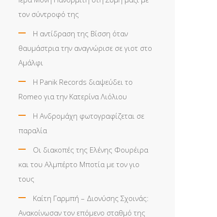
τον σύντροφό της
Η αντίδραση της Βίσση όταν
θαυμάστρια την αναγνώρισε σε γιοτ στο
Αμάλφι
Η Panik Records διαψεύδει το
Romeo για την Κατερίνα Λιόλιου
Η Ανδρομάχη φωτογραφίζεται σε
παραλία
Οι διακοπές της Ελένης Φουρέιρα
και του Αλμπέρτο Μποτία με τον γιο
τους
Καίτη Γαρμπή – Διονύσης Σχοινάς:
Ανακοίνωσαν τον επόμενο σταθμό της