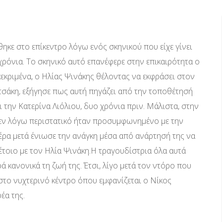
ηκε στο επίκεντρο λόγω ενός σκηνικού που είχε γίνει
χρόνια. Το σκηνικό αυτό επανέφερε στην επικαιρότητα ο
κεκριμένα, ο Ηλίας Ψινάκης θέλοντας να εκφράσει στον
ατσάκη, εξήγησε πως αυτή πηγάζει από την τοποθέτησή
αι την Κατερίνα Λιόλιου, δυο χρόνια πριν. Μάλιστα, στην
 εν λόγω περιστατικό ήταν προσυμφωνημένο με την
έρα μετά ένιωσε την ανάγκη μέσα από ανάρτησή της να
έτοιο με τον Ηλία Ψινάκη.Η τραγουδίστρια όλα αυτά
ά κανονικά τη ζωή της. Έτσι, λίγο μετά τον ντόρο που
στο νυχτερινό κέντρο όπου εμφανίζεται ο Νίκος
έα της.