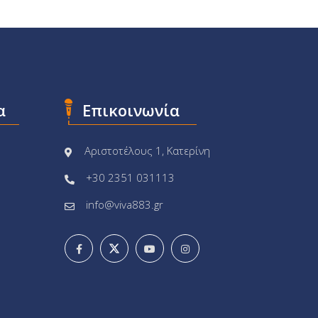
α
Επικοινωνία
Αριστοτέλους 1, Κατερίνη
+30 2351 031113
info@viva883.gr