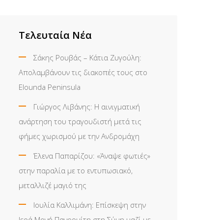
Τελευταία Νέα
Σάκης Ρουβάς – Κάτια Ζυγούλη:
Απολαμβάνουν τις διακοπές τους στο
Elounda Peninsula
Γιώργος Λιβάνης: Η αινιγματική
ανάρτηση του τραγουδιστή μετά τις
φήμες χωρισμού με την Ανδρομάχη
Έλενα Παπαρίζου: «Άναψε φωτιές»
στην παραλία με το εντυπωσιακό,
μεταλλιζέ μαγιό της
Ιουλία Καλλιμάνη: Επίσκεψη στην
Ιερά Μονή Πανορμίτη στη Σύμη μαζί με