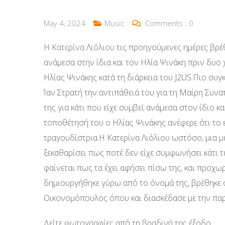
May 4, 2024
Music
Comments :
0
Η
Κατερίνα Λιόλιου
τις προηγούμενες ημέρες βρέθ
ανάμεσα στην ίδια και τον Ηλία Ψινάκη πριν δυο 
Ηλίας Ψινάκης κατά τη διάρκεια του J2US.Πιο συγ
Ίαν Στρατή την αντιπάθειά του για τη Μαίρη Συν
της για κάτι που είχε συμβεί ανάμεσα στον ίδιο κ
τοποθέτησή του ο Ηλίας Ψινάκης ανέφερε ότι το
τραγουδίστρια.Η Κατερίνα Λιόλιου ωστόσο, μια μ
ξεκαθαρίσει πως ποτέ δεν είχε συμφωνήσει κάτι τ
φαίνεται πως τα έχει αφήσει πίσω της, και προχωρ
δημιουργήθηκε γύρω από το όνομά της, βρέθηκε 
Οικονομόπουλος όπου και διασκέδασε με την παρ
Δείτε φωτογραφίες από τη βραδινή της έξοδο