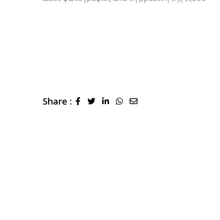
Share :
LinkedIn
Whatsapp
Share
via
Email