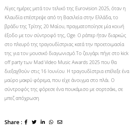
Λίγες ημέρες μετά τον τελικό της Eurovision 2025, όταν η
Κλαυδία επέστρεψε από τη Βασιλεία στην Ελλάδα, το
βράδυ της Τρίτης 20 Μαΐου, πραγματοποίησε μία κοινή
έξοδο με τον σύντροφό της, Oge. Ο ράπερ ήταν διαρκώς
στο πλευρό της τραγουδίστριας κατά την προετοιμασία
της για τον μουσικό διαγωνισμό.Το ζευγάρι πήγε στο kick
off party των Mad Video Music Awards 2025 που θα
διεξαχθoύν στις 16 Ιουνίου. Η τραγουδίστρια επέλεξε ένα
μαύρο μακρύ φόρεμα, που είχε άνοιγμα στο πλάι. Ο
σύντροφός της φόρεσε ένα πουκάμισο με σορτσάκι, σε
μπεζ απόχρωση.
Share :
LinkedIn
Whatsapp
Share
via