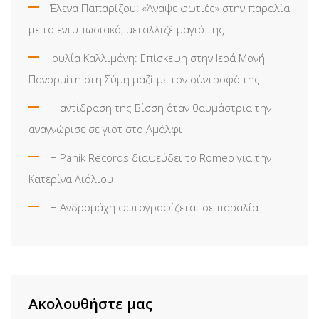
Έλενα Παπαρίζου: «Άναψε φωτιές» στην παραλία
με το εντυπωσιακό, μεταλλιζέ μαγιό της
Ιουλία Καλλιμάνη: Επίσκεψη στην Ιερά Μονή
Πανορμίτη στη Σύμη μαζί με τον σύντροφό της
Η αντίδραση της Βίσση όταν θαυμάστρια την
αναγνώρισε σε γιοτ στο Αμάλφι
Η Panik Records διαψεύδει το Romeo για την
Κατερίνα Λιόλιου
Η Ανδρομάχη φωτογραφίζεται σε παραλία
Ακολουθήστε μας