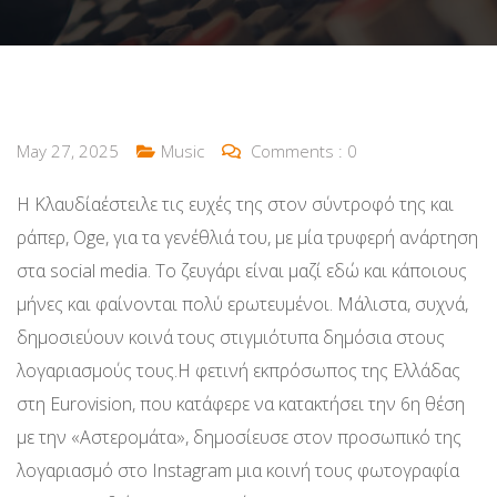
May 27, 2025
Music
Comments :
0
H Κλαυδίαέστειλε τις ευχές της στον σύντροφό της και
ράπερ, Oge, για τα γενέθλιά του, με μία τρυφερή ανάρτηση
στα social media. Το ζευγάρι είναι μαζί εδώ και κάποιους
μήνες και φαίνονται πολύ ερωτευμένοι. Μάλιστα, συχνά,
δημοσιεύουν κοινά τους στιγμιότυπα δημόσια στους
λογαριασμούς τους.Η φετινή εκπρόσωπος της Ελλάδας
στη Eurovision, που κατάφερε να κατακτήσει την 6η θέση
με την «Αστερομάτα», δημοσίευσε στον προσωπικό της
λογαριασμό στο Instagram μια κοινή τους φωτογραφία