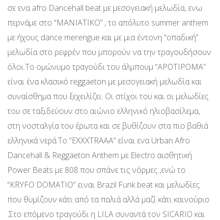
σε ενα afro Dancehall beat με μεσογειακή μελωδία, ενω
περνάμε στο “MANIATIKO” , το απόλυτο summer anthem
με ήχους dance merengue και με μια έντονη “οπαδική”
μελωδία στο ρεφρέν που μπορούν να την τραγουδήσουν
όλοι.To ομώνυμο τραγούδι του άλμπουμ “APOTIPOMA”
είναι ένα κλασικό reggaeton με μεσογειακή μελωδία και
συναίσθημα που ξεχειλίζει. Οι στίχοι του και οι μελωδίες
του σε ταξιδεύουν στο αιώνιο ελληνικό ηλιοβασίλεμα,
στη νοσταλγία του έρωτα και σε βυθίζουν στα πιο βαθιά
ελληνικά νερά.Το “EXXXTRAAA” είναι ενα Urban Afro
Dancehall & Reggaeton Anthem με Electro αισθητική.
Power Beats με 808 που σπάνε τις νόρμες ,ενώ το
“KRYFO DOMATIO” ειναι Brazil Funk beat και μελωδίες
που θυμίζουν κάτι από τα παλιά αλλά μαζί κάτι καινούριο
.Στο επόμενο τραγούδι η LILA συναντά τον SICARIΟ και