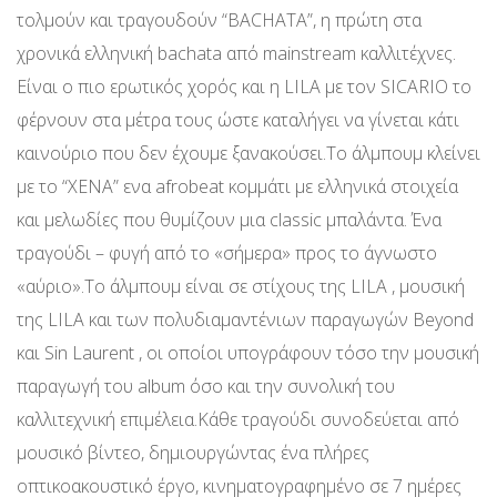
τολμούν και τραγουδούν “BACHATA”, η πρώτη στα
χρονικά ελληνική bachata από mainstream καλλιτέχνες.
Είναι ο πιο ερωτικός χορός και η LILA με τον SICARIO το
φέρνουν στα μέτρα τους ώστε καταλήγει να γίνεται κάτι
καινούριο που δεν έχουμε ξανακούσει.Το άλμπουμ κλείνει
με το “XENA” ενα afrobeat κομμάτι με ελληνικά στοιχεία
και μελωδίες που θυμίζουν μια classic μπαλάντα. Ένα
τραγούδι – φυγή από το «σήμερα» προς το άγνωστο
«αύριο».Το άλμπουμ είναι σε στίχους της LILA , μουσική
της LILA και των πολυδιαμαντένιων παραγωγών Beyond
και Sin Laurent , οι οποίοι υπογράφουν τόσο την μουσική
παραγωγή του album όσο και την συνολική του
καλλιτεχνική επιμέλεια.Κάθε τραγούδι συνοδεύεται από
μουσικό βίντεο, δημιουργώντας ένα πλήρες
οπτικοακουστικό έργο, κινηματογραφημένο σε 7 ημέρες