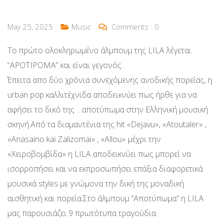
May 25, 2025
Music
Comments :
0
Το πρώτο ολοκληρωμένο άλμπουμ της LILA λέγεται
“APOTIPOMA” και είναι γεγονός.
Έπειτα απο δύο χρόνια συνεχόμενης ανοδικής πορείας, η
urban pop καλλιτέχνιδα αποδεικνύει πως ήρθε για να
αφήσει το δικό της …αποτύπωμα στην Ελληνική μουσική
σκηνή.Από τα διαμαντένια της hit «Dejavu», «Atoutaler» ,
«Anasaino kai Zalizomai» , «Allou» μέχρι την
«Χειροβομβίδα» η LILA αποδεικνύει πως μπορεί να
ισορροπήσει και να εκπροσωπήσει επάξια διαφορετικά
μουσικά styles με γνώμονα την δική της μοναδική
αισθητική και πορεία.Στο άλμπουμ “Αποτύπωμα” η LILA
μας παρουσιάζει 9 πρωτότυπα τραγούδια.