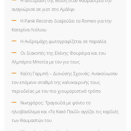
Η αντίδραση της Βίσση όταν θαυμάστρια την
αναγνώρισε σε γιοτ στο Αμάλφι
Η Panik Records διαψεύδει το Romeo για την
Κατερίνα Λιόλιου
Η Ανδρομάχη φωτογραφίζεται σε παραλία
Οι διακοπές της Ελένης Φουρέιρα και του
Αλμπέρτο Μποτία με τον γιο τους
Καίτη Γαρμπή – Διονύσης Σχοινάς: Ανακοίνωσαν
τον επόμενο σταθμό της καλοκαιρινής τους
περιοδείας με τον πιο χιουμοριστικό τρόπο
Νικηφόρος: Τραγουδά με φόντο το
ηλιοβασίλεμα και «Το Κακό Παιδί» αγγίζει τις καρδιές
των θαυμαστών του