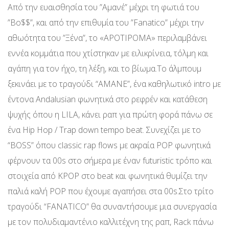
Από την ευαισθησία του ”Αμανέ” μέχρι τη φωτιά του
”Bo$$”, και από την επιθυμία του ”Fanatico” μέχρι την
αθωότητα του ”Ξένα”, το «ΑPOTIPOMA» περιλαμβάνει
εννέα κομμάτια που χτίστηκαν με ειλικρίνεια, τόλμη και
αγάπη για τον ήχο, τη λέξη, και το βίωμα.Το άλμπουμ
ξεκινάει με το τραγούδι “AMANE”, ένα καθηλωτικό intro με
έντονα Andalusian φωνητικά στο ρεφρέν και κατάθεση
ψυχής όπου η LILA, κάνει ραπ για πρώτη φορά πάνω σε
ένα Hip Hop / Trap down tempo beat. Συνεχίζει με το
“BOSS” όπου classic rap flows με ακραία POP φωνητικά
φέρνουν τα 00s στο σήμερα με έναν futuristic τρόπο και
στοιχεία από KPOP στο beat και φωνητικά θυμίζει την
παλιά καλή POP που έχουμε αγαπήσει στα 00s.Στο τρίτο
τραγούδι “FANATICO” θα συναντήσουμε μια συνεργασία
με τον πολυδιαμαντένιο καλλιτέχνη της ραπ, Rack πάνω