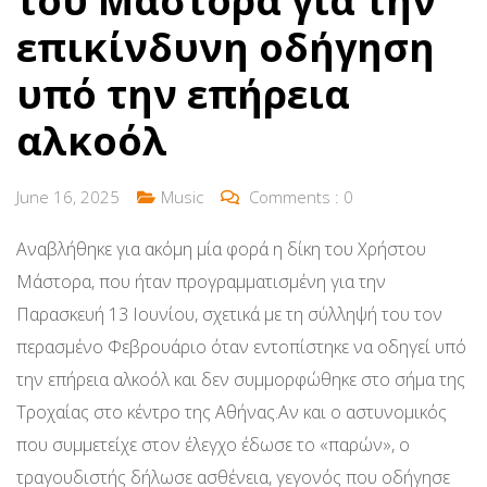
του Μάστορα για την
επικίνδυνη οδήγηση
υπό την επήρεια
αλκοόλ
June 16, 2025
Music
Comments :
0
Αναβλήθηκε για ακόμη μία φορά η δίκη του Χρήστου
Μάστορα, που ήταν προγραμματισμένη για την
Παρασκευή 13 Ιουνίου, σχετικά με τη σύλληψή του τον
περασμένο Φεβρουάριο όταν εντοπίστηκε να οδηγεί υπό
την επήρεια αλκοόλ και δεν συμμορφώθηκε στο σήμα της
Τροχαίας στο κέντρο της Αθήνας.Αν και ο αστυνομικός
που συμμετείχε στον έλεγχο έδωσε το «παρών», ο
τραγουδιστής δήλωσε ασθένεια, γεγονός που οδήγησε