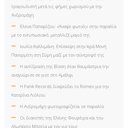
τραγουδιστή μετά τις φήμες χωρισμού με την
Ανδρομάχη
Έλενα Παπαρίζου: «Άναψε φωτιές» στην παραλία
με το εντυπωσιακό, μεταλλιζέ μαγιό της
Ιουλία Καλλιμάνη: Επίσκεψη στην Ιερά Μονή
Πανορμίτη στη Σύμη μαζί με τον σύντροφό της
Η αντίδραση της Βίσση όταν θαυμάστρια την
αναγνώρισε σε γιοτ στο Αμάλφι
Η Panik Records διαψεύδει το Romeo για την
Κατερίνα Λιόλιου
Η Ανδρομάχη φωτογραφίζεται σε παραλία
Οι διακοπές της Ελένης Φουρέιρα και του
Αλμπέρτο Μποτία με τον γιο τους