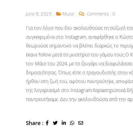
June 8, 2025
Music
Comments :
0
Για τον λόγο που δεν ακολουθούσε τη σύζυγό του 
συγκεκριμένα στο Instagram, αναφέρθηκε ο Κώστ
θεωρούσε σημαντικό να βλέπει διαρκώς το περιεχ
έκανε follow μετά το μυστήριο του γάμου τους.
τον Μάιο του 2024, με το ζευγάρι να διαφυλάσσε
δημοσιότητας. Όπως είπε ο τραγουδιστής στην κά
ήρθαν στη ζωή του, αφότου παντρεύτηκε, αποφάσ
της λογαριασμό στο Instagram.Χαρακτηριστικά δή
παντρευτήκαμε. Δεν την ακολουθούσα από την αρχή
Share :
LinkedIn
Whatsapp
Share
via