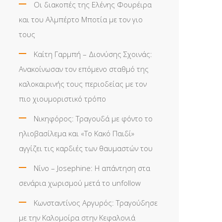
Οι διακοπές της Ελένης Φουρέιρα
και του Αλμπέρτο Μποτία με τον γιο
τους
Καίτη Γαρμπή – Διονύσης Σχοινάς:
Ανακοίνωσαν τον επόμενο σταθμό της
καλοκαιρινής τους περιοδείας με τον
πιο χιουμοριστικό τρόπο
Νικηφόρος: Τραγουδά με φόντο το
ηλιοβασίλεμα και «Το Κακό Παιδί»
αγγίζει τις καρδιές των θαυμαστών του
Νίνο – Josephine: Η απάντηση στα
σενάρια χωρισμού μετά το unfollow
Κωνσταντίνος Αργυρός: Τραγούδησε
με την Καλομοίρα στην Κεφαλονιά