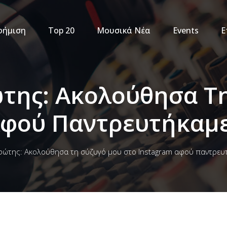
φήμιση
Top 20
Μουσικά Νέα
Events
Ε
της: Ακολούθησα Τ
Αφού Παντρευτήκαμ
ώτης: Ακολούθησα τη σύζυγό μου στο Instagram αφού παντρευ