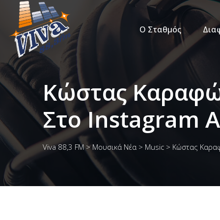
Ο Σταθμός
Δια
Κώστας Καραφώ
Στο Instagram 
Viva 88,3 FM
>
Μουσικά Νέα
>
Music
>
Κώστας Καραφ