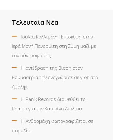
Τελευταία Νέα
Ιουλία Καλλιμάνη: Επίσκεψη στην
Ιερά Μονή Πανορμίτη στη Σύμη μαζί με
τον σύντροφό της
Η αντίδραση της Βίσση όταν
θαυμάστρια την αναγνώρισε σε γιοτ στο
Αμάλφι
Η Panik Records διαψεύδει το
Romeo για την Κατερίνα Λιόλιου
Η Ανδρομάχη φωτογραφίζεται σε
παραλία