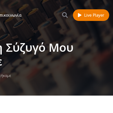
πικοινωνία
Live Player
η Σύζυγό Μου
ε
τήκαμε