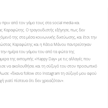
πριν από τον γάμο τους στα social media και
ας Καραφώτης. Ο τραγουδιστής εξήγησε, πως δεν
όμενό της στα μέσα κοινωνικής δικτύωσης, και έτσι την
Ο Κώστας Καραφώτης και η Κάτια Μάνου παντρεύτηκαν
ι την ημέρα του γάμου του από τα φώτα της
μερα της εκπομπής «Happy Day» με τις αλλαγές που
ισε να ακολουθήσει και τη σύζυγό του στον προσωπικό
λωσε: «Έκανα follow στο Instagram τη σύζυγό μου αφού
 γιατί πίστευα ότι δεν χρειαζόταν».