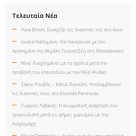
Email
Τελευταία Νέα
Άννα Βίσση: Συνεχίζει τις διακοπές της στο Ιόνιο
Ιουλία Καλλιμάνη: Θα παντρευτεί με τον
αγαπημένο της Μιχάλη Τουρατζίδη στη Θεσσαλονίκη
Νίνο: Ενοχλημένος με τα σχόλια μετά την
προβολή του επεισοδίου με τον Ηλία Ψινάκη
Σάκης Ρουβάς – Κάτια Ζυγούλη: Απολαμβάνουν
τις διακοπές τους στο Elounda Peninsula
Γιώργος Λιβάνης: Η αινιγματική ανάρτηση του
τραγουδιστή μετά τις φήμες χωρισμού με την
Ανδρομάχη
Έλενα Παπαρίζου: «Άναψε φωτιές» στην παραλία