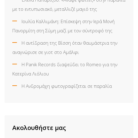
με το εντυπωσιακό, μεταλλιζέ μαγιό της
Ιουλία Καλλιμάνη: Επίσκεψη στην Ιερά Μονή
Πανορμίτη στη Σύμη μαζί με τον σύντροφό της
Η αντίδραση της Βίσση όταν θαυμάστρια την
αναγνώρισε σε γιοτ στο Αμάλφι
Η Panik Records διαψεύδει το Romeo για την
Κατερίνα Λιόλιου
Η Ανδρομάχη φωτογραφίζεται σε παραλία
Ακολουθήστε μας