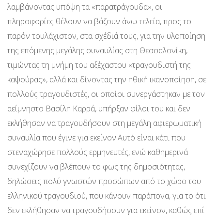
λαμβάνοντας υπόψη τα «παρατράγουδα», οι
πληροφορίες θέλουν να βάζουν άνω τελεία, προς το
παρόν τουλάχιστον, στα σχέδιά τους, για την υλοποίηση
της επόμενης μεγάλης συναυλίας στη Θεσσαλονίκη,
τιμώντας τη μνήμη του αξέχαστου «τραγουδιστή της
καψούρας», αλλά και δίνοντας την ηθική ικανοποίηση, σε
πολλούς τραγουδιστές, οι οποίοι συνεργάστηκαν με τον
αείμνηστο Βασίλη Καρρά, υπήρξαν φίλοι του και δεν
εκλήθησαν να τραγουδήσουν στη μεγάλη αφιερωματική
συναυλία που έγινε για εκείνον.Αυτό είναι κάτι που
στεναχώρησε πολλούς ερμηνευτές, ενώ καθημερινά
συνεχίζουν να βλέπουν το φως της δημοσιότητας,
δηλώσεις πολύ γνωστών προσώπων από το χώρο του
ελληνικού τραγουδιού, που κάνουν παράπονα, για το ότι
δεν εκλήθησαν να τραγουδήσουν για εκείνον, καθώς επί