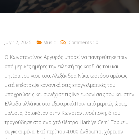
July 12, 2025
Music
Comments :
0
Ο Κωνσταντίνος Αργυρός μπορεί να παντρεύτηκε πριν
από μερικές ημέρες την εκλεκτή της καρδιάς του και
μητέρα του γιου του, Αλεξάνδρα Νίκα, ωστόσο αμέσως
μετά επέστρεψε κανονικά στις επαγγελματικές του
υποχρεώσεις και συνέχισε τις live εμφανίσεις του και στην
Ελλάδα αλλά και στο εξωτερικό.Πριν από μερικές ώρες,
μάλιστα, βρισκόταν στην Κωνσταντινούπολη, όπου
τραγούδησε στο ανοιχτό θέατρο Harbiye Cemil Topuzlu
συγκεκριμένα. Εκεί περίπου 4.000 άνθρωποι χόρευαν