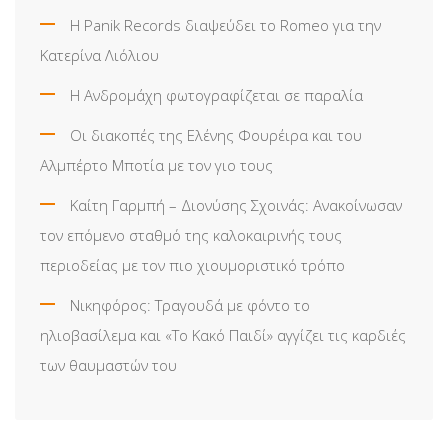
Η Panik Records διαψεύδει το Romeo για την
Κατερίνα Λιόλιου
Η Ανδρομάχη φωτογραφίζεται σε παραλία
Οι διακοπές της Ελένης Φουρέιρα και του
Αλμπέρτο Μποτία με τον γιο τους
Καίτη Γαρμπή – Διονύσης Σχοινάς: Ανακοίνωσαν
τον επόμενο σταθμό της καλοκαιρινής τους
περιοδείας με τον πιο χιουμοριστικό τρόπο
Νικηφόρος: Τραγουδά με φόντο το
ηλιοβασίλεμα και «Το Κακό Παιδί» αγγίζει τις καρδιές
των θαυμαστών του