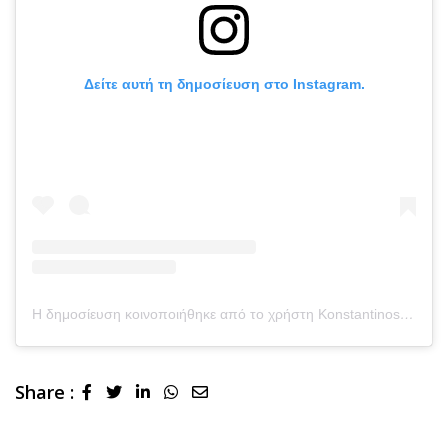
Δείτε αυτή τη δημοσίευση στο Instagram.
Η δημοσίευση κοινοποιήθηκε από το χρήστη Konstantinos Argiros (@argiros_konstantinos)
Share :
LinkedIn
Whatsapp
Share
via