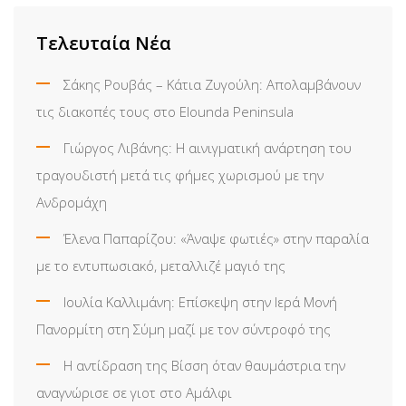
Email
Τελευταία Νέα
Σάκης Ρουβάς – Κάτια Ζυγούλη: Απολαμβάνουν
τις διακοπές τους στο Elounda Peninsula
Γιώργος Λιβάνης: Η αινιγματική ανάρτηση του
τραγουδιστή μετά τις φήμες χωρισμού με την
Ανδρομάχη
Έλενα Παπαρίζου: «Άναψε φωτιές» στην παραλία
με το εντυπωσιακό, μεταλλιζέ μαγιό της
Ιουλία Καλλιμάνη: Επίσκεψη στην Ιερά Μονή
Πανορμίτη στη Σύμη μαζί με τον σύντροφό της
Η αντίδραση της Βίσση όταν θαυμάστρια την
αναγνώρισε σε γιοτ στο Αμάλφι