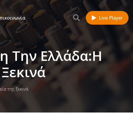
πικοινωνία
Live Player
λη Την Ελλάδα:Η
 Ξεκινά
εία της ξεκινά