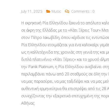
July 11, 2025
Music
Comments :
0
Η εκρηκτική Ρία Ελληνίδου ξεκινά το απόλυτο καλ
σε άκρη της Ελλάδας με το «Κάτι Ξέρεις Tour».Με
στον Πέτρο Ιακωβίδη, όπου κέρδισε τις εντυπώσεις
Ρία Ελληνίδου ετοιμάζεται για ένα καλοκαίρι γεμά
ως η καλλιτέχνιδα της χρονιάς στη γενιά της και με
διπλά πλατινένιο «Κάτι Ξέρεις» και το χρυσό ά
την Panik Platinum, η Ρία Ελληνίδου ανεβαίνει στ
περιλαμβάνει πάνω από 20 σταθμούς σε όλη την Ε
να μας παρασύρει, να μας ταξιδέψει και να μας με
αυθεντική ερμηνεύτρια θα επιστρέψει από τις 28
συνεχίζοντας την εξαιρετικά επιτυχημένη της πορ
Αθήνας.