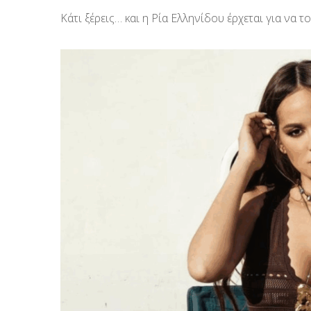
Κάτι ξέρεις… και η Ρία Ελληνίδου έρχεται για να τ