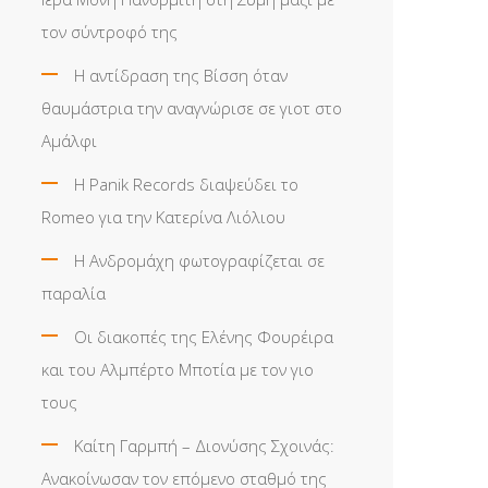
τον σύντροφό της
Η αντίδραση της Βίσση όταν
θαυμάστρια την αναγνώρισε σε γιοτ στο
Αμάλφι
Η Panik Records διαψεύδει το
Romeo για την Κατερίνα Λιόλιου
Η Ανδρομάχη φωτογραφίζεται σε
παραλία
Οι διακοπές της Ελένης Φουρέιρα
και του Αλμπέρτο Μποτία με τον γιο
τους
Καίτη Γαρμπή – Διονύσης Σχοινάς:
Ανακοίνωσαν τον επόμενο σταθμό της