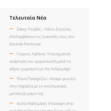
Τελευταία Νέα
Σάκης Ρουβάς – Κάτια Ζυγούλη:
Απολαμβάνουν τις διακοπές τους στο
Elounda Peninsula
Γιώργος Λιβάνης: Η αινιγματική
ανάρτηση του τραγουδιστή μετά τις
φήμες χωρισμού με την Ανδρομάχη
Έλενα Παπαρίζου: «Άναψε φωτιές»
στην παραλία με το εντυπωσιακό,
μεταλλιζέ μαγιό της
Ιουλία Καλλιμάνη: Επίσκεψη στην
Ιερά Μονή Πανορμίτη στη Σύμη μαζί με