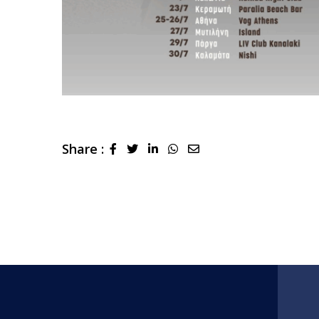
Share :
LinkedIn
Whatsapp
Share
via
Email