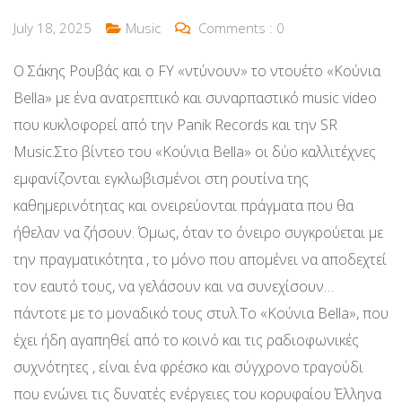
July 18, 2025
Music
Comments :
0
Ο Σάκης Ρουβάς και ο FY «ντύνουν» το ντουέτο «Κούνια
Bella» με ένα ανατρεπτικό και συναρπαστικό music video
που κυκλοφορεί από την Panik Records και την SR
Music.Στο βίντεο του «Κούνια Bella» οι δύο καλλιτέχνες
εμφανίζονται εγκλωβισμένοι στη ρουτίνα της
καθημερινότητας και ονειρεύονται πράγματα που θα
ήθελαν να ζήσουν. Όμως, όταν το όνειρο συγκρούεται με
την πραγματικότητα , το μόνο που απομένει να αποδεχτεί
τον εαυτό τους, να γελάσουν και να συνεχίσουν…
πάντοτε με το μοναδικό τους στυλ.Το «Κούνια Bella», που
έχει ήδη αγαπηθεί από το κοινό και τις ραδιοφωνικές
συχνότητες , είναι ένα φρέσκο και σύγχρονο τραγούδι
που ενώνει τις δυνατές ενέργειες του κορυφαίου Έλληνα