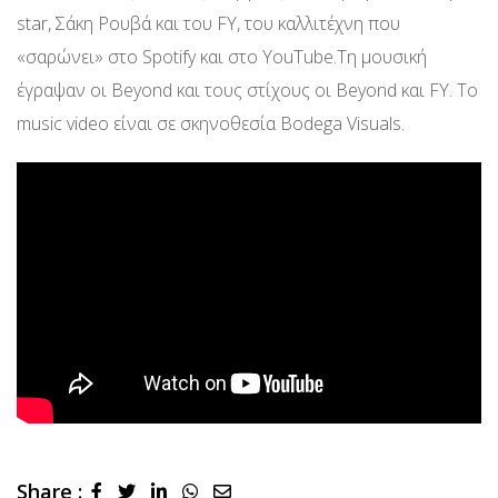
star, Σάκη Ρουβά και του FY, του καλλιτέχνη που
«σαρώνει» στο Spotify και στο YouTube.Τη μουσική
έγραψαν οι Beyond και τους στίχους οι Beyond και FY. Το
music video είναι σε σκηνοθεσία Bodega Visuals.
Share :
LinkedIn
Whatsapp
Share