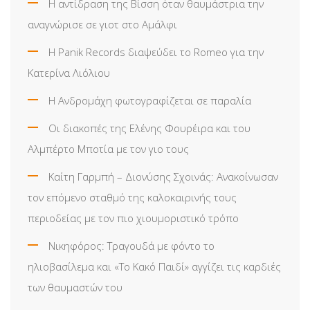
Η αντίδραση της Βίσση όταν θαυμάστρια την
αναγνώρισε σε γιοτ στο Αμάλφι
Η Panik Records διαψεύδει το Romeo για την
Κατερίνα Λιόλιου
Η Ανδρομάχη φωτογραφίζεται σε παραλία
Οι διακοπές της Ελένης Φουρέιρα και του
Αλμπέρτο Μποτία με τον γιο τους
Καίτη Γαρμπή – Διονύσης Σχοινάς: Ανακοίνωσαν
τον επόμενο σταθμό της καλοκαιρινής τους
περιοδείας με τον πιο χιουμοριστικό τρόπο
Νικηφόρος: Τραγουδά με φόντο το
ηλιοβασίλεμα και «Το Κακό Παιδί» αγγίζει τις καρδιές
των θαυμαστών του