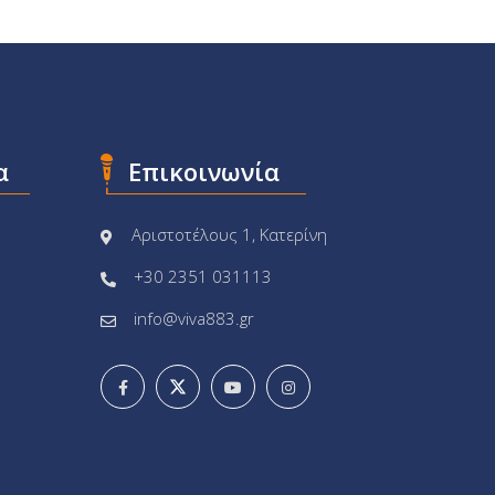
α
Επικοινωνία
Αριστοτέλους 1, Κατερίνη
+30 2351 031113
info@viva883.gr