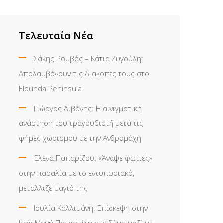
Τελευταία Νέα
Σάκης Ρουβάς – Κάτια Ζυγούλη:
Απολαμβάνουν τις διακοπές τους στο
Elounda Peninsula
Γιώργος Λιβάνης: Η αινιγματική
ανάρτηση του τραγουδιστή μετά τις
φήμες χωρισμού με την Ανδρομάχη
Έλενα Παπαρίζου: «Άναψε φωτιές»
στην παραλία με το εντυπωσιακό,
μεταλλιζέ μαγιό της
Ιουλία Καλλιμάνη: Επίσκεψη στην
Ιερά Μονή Πανορμίτη στη Σύμη μαζί με