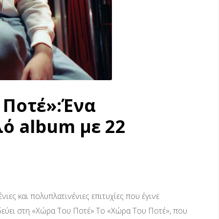
υ Ποτέ»:Ένα
ό album με 22
ένιες και πολυπλατινένιες επιτυχίες που έγινε
ιδεύει στη «Χώρα Του Ποτέ».Το «Χώρα Του Ποτέ», που