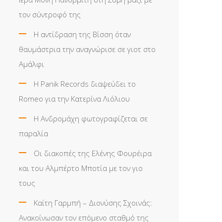
τον σύντροφό της
Η αντίδραση της Βίσση όταν
θαυμάστρια την αναγνώρισε σε γιοτ στο
Αμάλφι
Η Panik Records διαψεύδει το
Romeo για την Κατερίνα Λιόλιου
Η Ανδρομάχη φωτογραφίζεται σε
παραλία
Οι διακοπές της Ελένης Φουρέιρα
και του Αλμπέρτο Μποτία με τον γιο
τους
Καίτη Γαρμπή – Διονύσης Σχοινάς:
Ανακοίνωσαν τον επόμενο σταθμό της