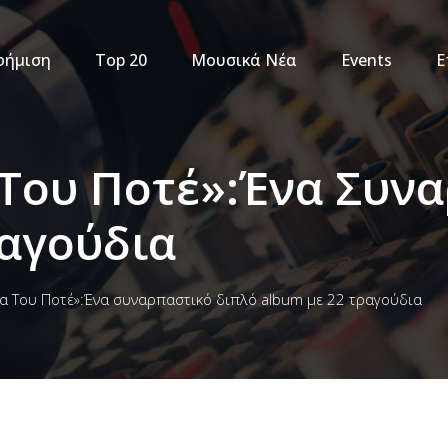
φήμιση
Top 20
Μουσικά Νέα
Events
Ε
α Του Ποτέ»:Ένα Συν
αγούδια
ρα Του Ποτέ»:Ένα συναρπαστικό διπλό album με 22 τραγούδια