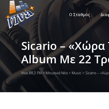
Ο Σταθμός
Δια
Sicario – «Χώρ
Album Με 22 Τρ
Viva 88,3 FM
>
Μουσικά Νέα
>
Music
>
Sicario – «Χώ