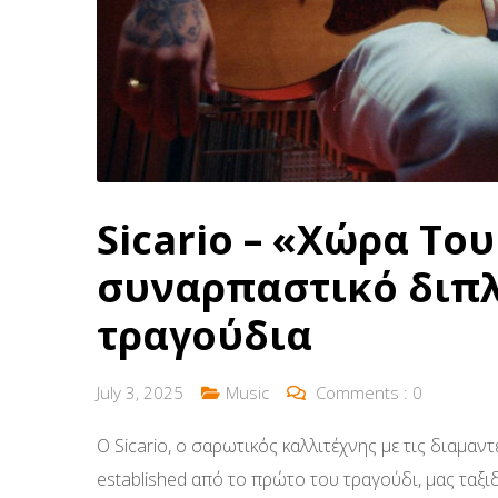
Sicario – «Χώρα Το
συναρπαστικό διπλ
τραγούδια
July 3, 2025
Music
Comments :
0
Ο Sicario, o σαρωτικός καλλιτέχνης με τις διαμαντ
established από το πρώτο του τραγούδι, μας ταξ