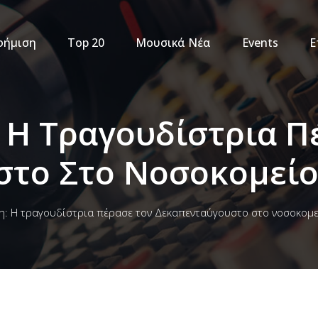
φήμιση
Top 20
Μουσικά Νέα
Events
Ε
: Η Τραγουδίστρια Π
στο Στο Νοσοκομεί
τη: Η τραγουδίστρια πέρασε τον Δεκαπενταύγουστο στο νοσοκομε