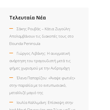
Τελευταία Νέα
Σάκης Ρουβάς – Κάτια Ζυγούλη:
Απολαμβάνουν τις διακοπές τους στο
Elounda Peninsula
Γιώργος Λιβάνης: Η αινιγματική
ανάρτηση του τραγουδιστή μετά τις
φήμες χωρισμού με την Ανδρομάχη
Έλενα Παπαρίζου: «Άναψε φωτιές»
στην παραλία με το εντυπωσιακό,
μεταλλιζέ μαγιό της
Ιουλία Καλλιμάνη: Επίσκεψη στην
Ιερά Μονή Πανορμίτη στη Σύμη μαζί με