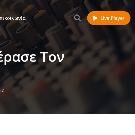
πικοινωνία
Live Player
έρασε Τον
ο
ίο