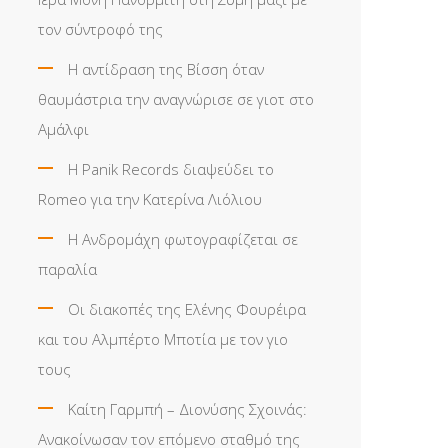
τον σύντροφό της
Η αντίδραση της Βίσση όταν
θαυμάστρια την αναγνώρισε σε γιοτ στο
Αμάλφι
Η Panik Records διαψεύδει το
Romeo για την Κατερίνα Λιόλιου
Η Ανδρομάχη φωτογραφίζεται σε
παραλία
Οι διακοπές της Ελένης Φουρέιρα
και του Αλμπέρτο Μποτία με τον γιο
τους
Καίτη Γαρμπή – Διονύσης Σχοινάς:
Ανακοίνωσαν τον επόμενο σταθμό της