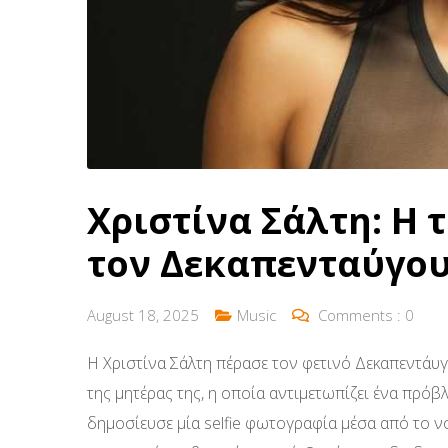
Χριστίνα Σάλτη: Η 
τον Δεκαπενταύγου
August 18, 2025
Music
Comments :
0
Η Χριστίνα Σάλτη πέρασε τον φετινό Δεκαπεντάυ
της μητέρας της, η οποία αντιμετωπίζει ένα πρόβλ
δημοσίευσε μία selfie φωτογραφία μέσα από το νο