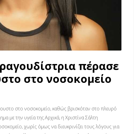
τραγουδίστρια πέρασε
στο στο νοσοκομείο
γουστο στο νοσοκομείο, καθώς βρισκόταν στο πλευρό
ημα με την υγεία της.Αρχικά, η Χριστίνα Σάλτη
σοκομείο, χωρίς όμως να διευκρινίζει τους λόγους για