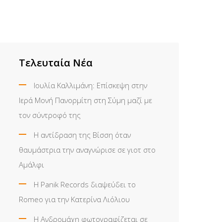
Τελευταία Νέα
Ιουλία Καλλιμάνη: Επίσκεψη στην
Ιερά Μονή Πανορμίτη στη Σύμη μαζί με
τον σύντροφό της
Η αντίδραση της Βίσση όταν
θαυμάστρια την αναγνώρισε σε γιοτ στο
Αμάλφι
Η Panik Records διαψεύδει το
Romeo για την Κατερίνα Λιόλιου
Η Ανδρομάχη φωτογραφίζεται σε