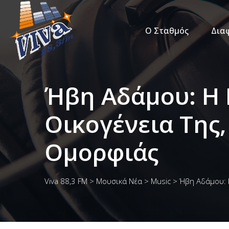
Ο Σταθμός
Δια
Ήβη Αδάμου: H 
Οικογένεια Της
Ομορφιάς
Viva 88,3 FM
>
Μουσικά Νέα
>
Music
>
Ήβη Αδάμου: H