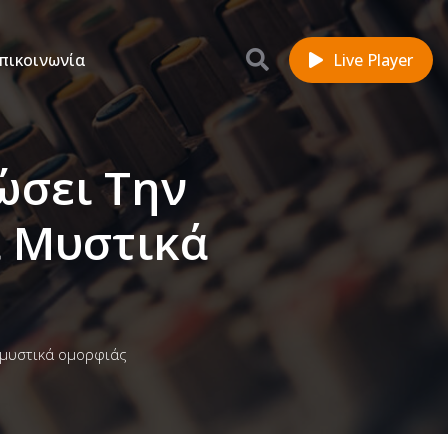
πικοινωνία
Live Player
ώσει Την
α Μυστικά
α μυστικά ομορφιάς