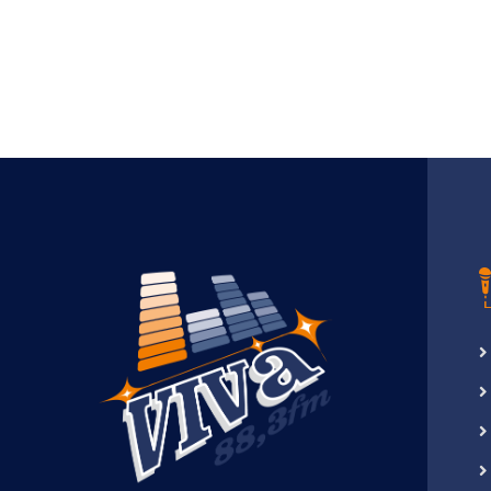
via
Email