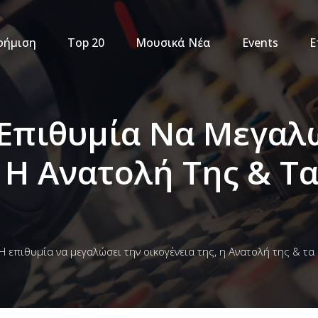
φήμιση
Top 20
Μουσικά Νέα
Events
Ε
Επιθυμία Να Μεγαλ
, Η Ανατολή Της & Τ
 επιθυμία να μεγαλώσει την οικογένεια της, η Ανατολή της & τ