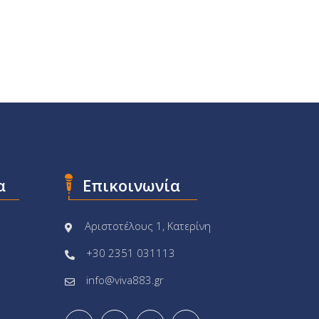
α
Επικοινωνία
Αριστοτέλους 1, Κατερίνη
+30 2351 031113
info@viva883.gr