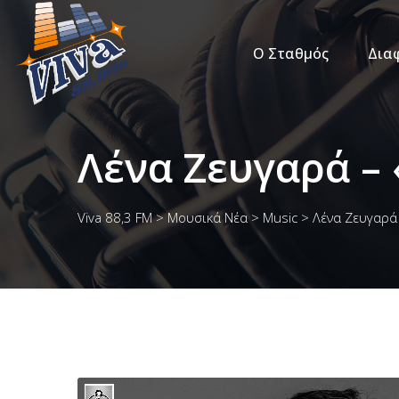
Ο Σταθμός
Δια
Λένα Ζευγαρά –
Viva 88,3 FM
>
Μουσικά Νέα
>
Music
>
Λένα Ζευγαρά 