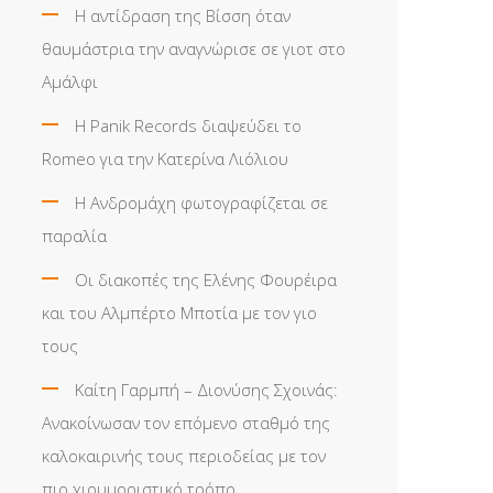
Η αντίδραση της Βίσση όταν
θαυμάστρια την αναγνώρισε σε γιοτ στο
Αμάλφι
Η Panik Records διαψεύδει το
Romeo για την Κατερίνα Λιόλιου
Η Ανδρομάχη φωτογραφίζεται σε
παραλία
Οι διακοπές της Ελένης Φουρέιρα
και του Αλμπέρτο Μποτία με τον γιο
τους
Καίτη Γαρμπή – Διονύσης Σχοινάς:
Ανακοίνωσαν τον επόμενο σταθμό της
καλοκαιρινής τους περιοδείας με τον
πιο χιουμοριστικό τρόπο