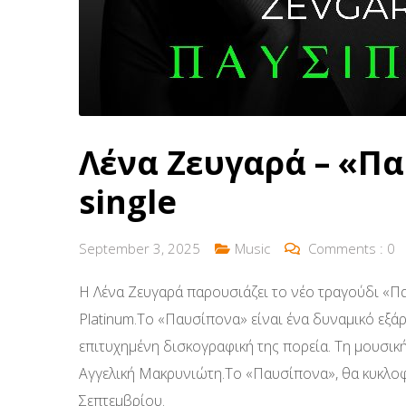
Λένα Ζευγαρά – «Π
single
September 3, 2025
Music
Comments :
0
Η Λένα Ζευγαρά παρουσιάζει το νέο τραγούδι «Π
Platinum.Το «Παυσίπονα» είναι ένα δυναμικό εξάρι
επιτυχημένη δισκογραφική της πορεία. Τη μουσικ
Αγγελική Μακρυνιώτη.Το «Παυσίπονα», θα κυκλοφο
Σεπτεμβρίου.