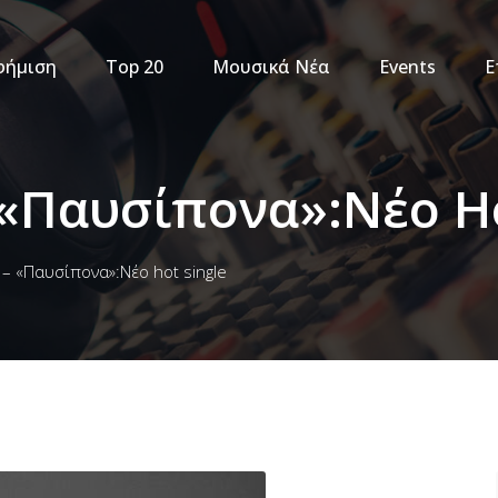
φήμιση
Top 20
Μουσικά Νέα
Events
Ε
 «Παυσίπονα»:Νέο Ho
– «Παυσίπονα»:Νέο hot single