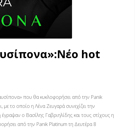
αυσίπονα»:Νέο hot
αυσίπονα» που θα κυκλοφορήσει από την Panik
, με το οποίο η Λένα Ζευγαρά συνεχίζει την
ή έγραψαν ο Βασίλης Γαβριηλίδης και τους στίχους η
ρήσει από την Panik Platinum τη Δευτέρα 8