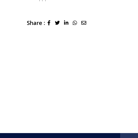
Share :
LinkedIn
Whatsapp
Share
via
Email