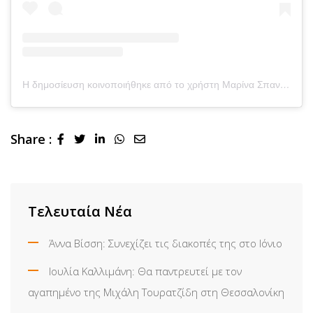
Η δημοσίευση κοινοποιήθηκε από το χρήστη Μαρίνα Σπανού (@marinaspanou_)
Share :
LinkedIn
Whatsapp
Share
via
Email
Τελευταία Νέα
Άννα Βίσση: Συνεχίζει τις διακοπές της στο Ιόνιο
Ιουλία Καλλιμάνη: Θα παντρευτεί με τον
αγαπημένο της Μιχάλη Τουρατζίδη στη Θεσσαλονίκη