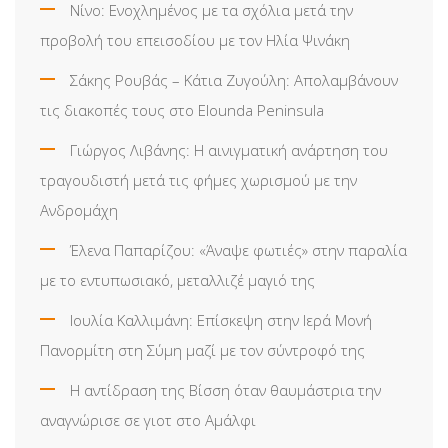
Νίνο: Ενοχλημένος με τα σχόλια μετά την
προβολή του επεισοδίου με τον Ηλία Ψινάκη
Σάκης Ρουβάς – Κάτια Ζυγούλη: Απολαμβάνουν
τις διακοπές τους στο Elounda Peninsula
Γιώργος Λιβάνης: Η αινιγματική ανάρτηση του
τραγουδιστή μετά τις φήμες χωρισμού με την
Ανδρομάχη
Έλενα Παπαρίζου: «Άναψε φωτιές» στην παραλία
με το εντυπωσιακό, μεταλλιζέ μαγιό της
Ιουλία Καλλιμάνη: Επίσκεψη στην Ιερά Μονή
Πανορμίτη στη Σύμη μαζί με τον σύντροφό της
Η αντίδραση της Βίσση όταν θαυμάστρια την
αναγνώρισε σε γιοτ στο Αμάλφι