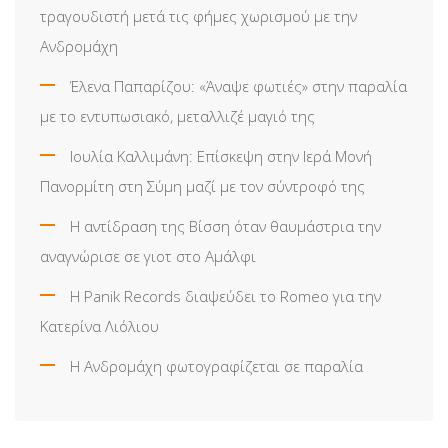
τραγουδιστή μετά τις φήμες χωρισμού με την
Ανδρομάχη
Έλενα Παπαρίζου: «Άναψε φωτιές» στην παραλία
με το εντυπωσιακό, μεταλλιζέ μαγιό της
Ιουλία Καλλιμάνη: Επίσκεψη στην Ιερά Μονή
Πανορμίτη στη Σύμη μαζί με τον σύντροφό της
Η αντίδραση της Βίσση όταν θαυμάστρια την
αναγνώρισε σε γιοτ στο Αμάλφι
Η Panik Records διαψεύδει το Romeo για την
Κατερίνα Λιόλιου
Η Ανδρομάχη φωτογραφίζεται σε παραλία