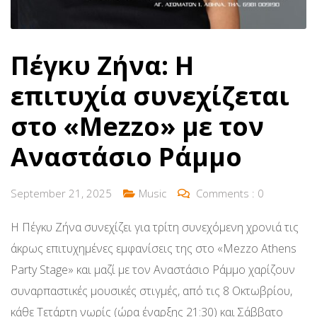
Πέγκυ Ζήνα: Η
επιτυχία συνεχίζεται
στο «Mezzo» με τον
Αναστάσιο Ράμμο
September 21, 2025
Music
Comments :
0
Η Πέγκυ Ζήνα συνεχίζει για τρίτη συνεχόμενη χρονιά τις
άκρως επιτυχημένες εμφανίσεις της στο «Mezzo Athens
Party Stage» και μαζί με τον Αναστάσιο Ράμμο χαρίζουν
συναρπαστικές μουσικές στιγμές, από τις 8 Οκτωβρίου,
κάθε Τετάρτη νωρίς (ώρα έναρξης 21:30) και Σάββατο