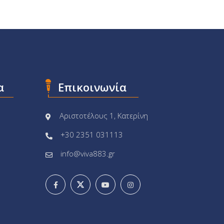
α
Επικοινωνία
Αριστοτέλους 1, Κατερίνη
+30 2351 031113
info@viva883.gr