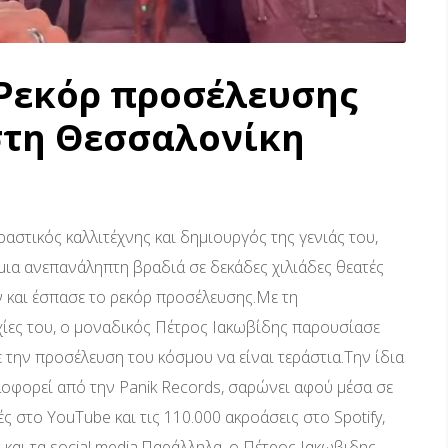
 Ρεκόρ προσέλευσης
στη Θεσσαλονίκη
ραστικός καλλιτέχνης και δημιουργός της γενιάς του,
μια ανεπανάληπτη βραδιά σε δεκάδες χιλιάδες θεατές
 και έσπασε το ρεκόρ προσέλευσης.Με τη
τυχίες του, ο μοναδικός Πέτρος Ιακωβίδης παρουσίασε
την προσέλευση του κόσμου να είναι τεράστια.Την ίδια
κλοφορεί από την Panik Records, σαρώνει αφού μέσα σε
ές στο YouTube και τις 110.000 ακροάσεις στο Spotify,
και τα social media.Παράλληλα, ο Πέτρος Ιακωβιδης