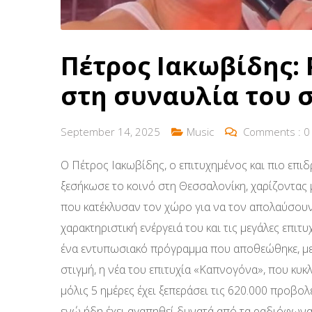
Πέτρος Ιακωβίδης:
στη συναυλία του 
September 14, 2025
Music
Comments :
0
Ο Πέτρος Ιακωβίδης, ο επιτυχημένος και πιο επιδ
ξεσήκωσε το κοινό στη Θεσσαλονίκη, χαρίζοντας 
που κατέκλυσαν τον χώρο για να τον απολαύσουν
χαρακτηριστική ενέργειά του και τις μεγάλες επι
ένα εντυπωσιακό πρόγραμμα που αποθεώθηκε, με 
στιγμή, η νέα του επιτυχία «Καπνογόνα», που κυ
μόλις 5 ημέρες έχει ξεπεράσει τις 620.000 προβολ
ενώ ήδη έχει αγαπηθεί δυνατά από τα ραδιόφωνα 