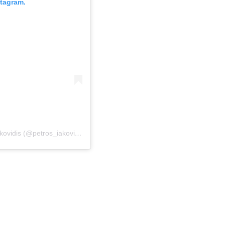
stagram.
Η δημοσίευση κοινοποιήθηκε από το χρήστη Petros Iakovidis (@petros_iakovidis)