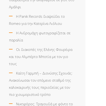
Αμάλφι
Η Panik Records διαψεύδει το
Romeo για την Κατερίνα Λιόλιου
Η Ανδρομάχη φωτογραφίζεται σε
παραλία
Οι διακοπές της Ελένης Φουρέιρα
και του Αλμπέρτο Μποτία με τον γιο
τους
Καίτη Γαρμπή – Διονύσης Σχοινάς:
Ανακοίνωσαν τον επόμενο σταθμό της
καλοκαιρινής τους περιοδείας με τον
πιο χιουμοριστικό τρόπο
Νικηφόρος: Τραγουδά με φόντο το