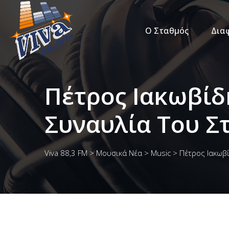
Ο Σταθμός
Δια
Πέτρος Ιακωβίδ
Συναυλία Του Σ
Viva 88,3 FM
>
Μουσικά Νέα
>
Music
>
Πέτρος Ιακωβ