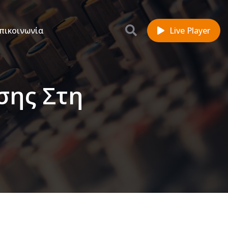
πικοινωνία
Live Player
σης Στη