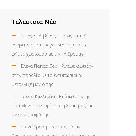
Τελευταία Νέα
Γιώργος Λιβάνης: Η αινιγματική
ανάρτηση του τραγουδιστή μετά τις
φήμες χωρισμού με την Ανδρομάχη
Έλενα Παπαρίζου: «Άναψε φωτιές»
στην παραλία με το εντυπωσιακό,
μεταλλιζέ μαγιό της
Ιουλία Καλλιμάνη: Επίσκεψη στην
Ιερά Μονή Πανορμίτη στη Σύμη μαζί με
τον σύντροφό της
Η αντίδραση της Βίσση όταν
θαυμάστρια την αναγνώρισε σε γιοτ στο