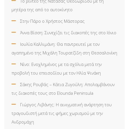
Το βίντεο της Νατάσας Θεοδωρίδου με τη
μητέρα της από το αυτοκίνητο
Στην Πάρο ο Χρήστος Μάστορας
Άννα Βίσση: Συνεχίζει τις διακοπές της στο Ιόνιο
Ιουλία Καλλιμάνη: Θα παντρευτεί με τον
αγαπημένο της Μιχάλη Τουρατζίδη στη Θεσσαλονίκη
Νίνο: Ενοχλημένος με τα σχόλια μετά την
προβολή του επεισοδίου με τον Ηλία Ψινάκη
Σάκης Ρουβάς – Κάτια Ζυγούλη: Απολαμβάνουν
τις διακοπές τους στο Elounda Peninsula
Γιώργος Λιβάνης: Η αινιγματική ανάρτηση του
τραγουδιστή μετά τις φήμες χωρισμού με την
Ανδρομάχη