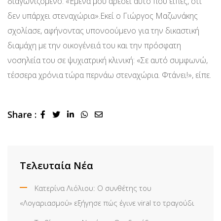
διαγωνιζόμενο: «Εμένα μου αρέσει αυτό που είπες, ότι
δεν υπάρχει στεναχώρια».Εκεί ο Γιώργος Μαζωνάκης
σχολίασε, αφήνοντας υπονοούμενο για την δικαστική
διαμάχη με την οικογένειά του και την πρόσφατη
νοσηλεία του σε ψυχιατρική κλινική: «Σε αυτό συμφωνώ,
τέσσερα χρόνια τώρα περνάω στεναχώρια. Φτάνει!», είπε.
Share :
LinkedIn
Whatsapp
Share
via
Email
Τελευταία Νέα
Κατερίνα Λιόλιου: Ο συνθέτης του
«Λογαριασμού» εξήγησε πώς έγινε viral το τραγούδι