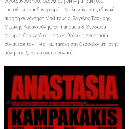
σιγοτραγουδήσει, φέρνει στη σκηνή τη δική του
ευαισθησία και δυναμισμό, ολοκληρώνοντας ιδανικά
αυτή τη συνάντηση.Μαζί τους οι Άγγελος Τσακίρης,
Μιχάλης Καραγκούνης, Emmanouela & Θεοδώρα
Μουρατίδου. Από τις 14 Νοεμβρίου, η Αναστασία
συναντάει τον Ηλία Καμπακάκη στη Θεσσαλονίκη, στην
πόλη που ξέρει να αγαπά δυνατά.