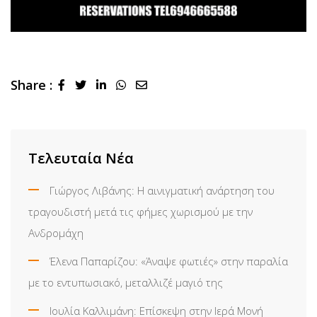
Share :
LinkedIn
Whatsapp
Share
via
Email
Τελευταία Νέα
Γιώργος Λιβάνης: Η αινιγματική ανάρτηση του
τραγουδιστή μετά τις φήμες χωρισμού με την
Ανδρομάχη
Έλενα Παπαρίζου: «Άναψε φωτιές» στην παραλία
με το εντυπωσιακό, μεταλλιζέ μαγιό της
Ιουλία Καλλιμάνη: Επίσκεψη στην Ιερά Μονή