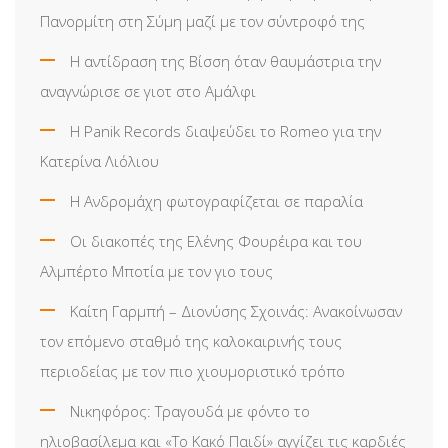
Πανορμίτη στη Σύμη μαζί με τον σύντροφό της
Η αντίδραση της Βίσση όταν θαυμάστρια την
αναγνώρισε σε γιοτ στο Αμάλφι
Η Panik Records διαψεύδει το Romeo για την
Κατερίνα Λιόλιου
Η Ανδρομάχη φωτογραφίζεται σε παραλία
Οι διακοπές της Ελένης Φουρέιρα και του
Αλμπέρτο Μποτία με τον γιο τους
Καίτη Γαρμπή – Διονύσης Σχοινάς: Ανακοίνωσαν
τον επόμενο σταθμό της καλοκαιρινής τους
περιοδείας με τον πιο χιουμοριστικό τρόπο
Νικηφόρος: Τραγουδά με φόντο το
ηλιοβασίλεμα και «Το Κακό Παιδί» αγγίζει τις καρδιές